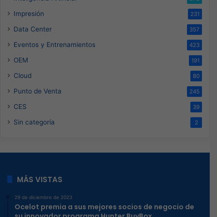
Impresión
231
Data Center
357
Eventos y Entrenamientos
423
OEM
191
Cloud
80
Punto de Venta
245
CES
39
Sin categoría
2
MÁS VISTAS
29 de diciembre de 2023
Ocelot premia a sus mejores socios de negocio de
su innovador programa Hunter BuyBox