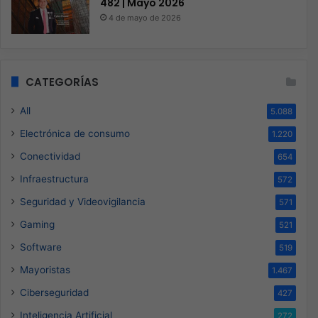
482 | Mayo 2026
4 de mayo de 2026
CATEGORÍAS
All
5.088
Electrónica de consumo
1.220
Conectividad
654
Infraestructura
572
Seguridad y Videovigilancia
571
Gaming
521
Software
519
Mayoristas
1.467
Ciberseguridad
427
Inteligencia Artificial
272