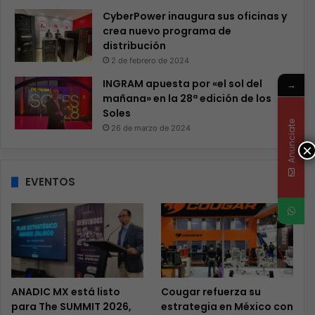
CyberPower inaugura sus oficinas y
crea nuevo programa de
distribución
2 de febrero de 2024
INGRAM apuesta por «el sol del
→
mañana» en la 28ª edición de los
Soles
Anunciate
26 de marzo de 2024
×
EVENTOS
ANADIC MX está listo
Cougar refuerza su
para The SUMMIT 2026,
estrategia en México con