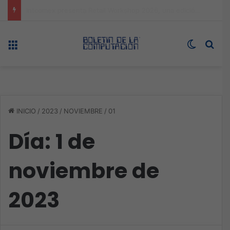
Expo technology CDMX, nueva sede con récord de audiencia
Menú
Switch s
Bus
INICIO
/
2023
/
NOVIEMBRE
/
01
Día:
1 de
noviembre de
2023