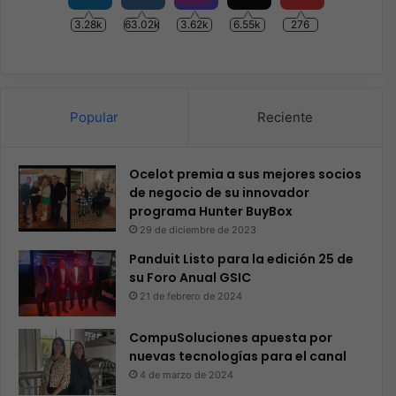
3.28k
63.02k
3.62k
6.55k
276
Popular
Reciente
Ocelot premia a sus mejores socios
de negocio de su innovador
programa Hunter BuyBox
29 de diciembre de 2023
Panduit Listo para la edición 25 de
su Foro Anual GSIC
21 de febrero de 2024
CompuSoluciones apuesta por
nuevas tecnologías para el canal
4 de marzo de 2024