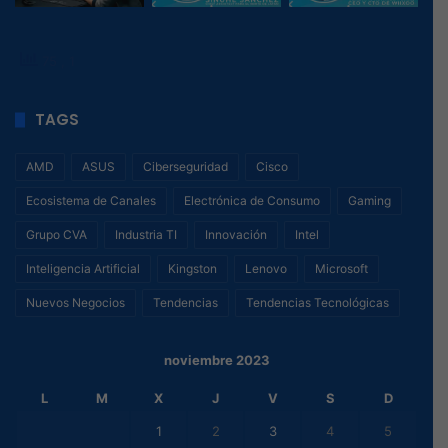
75
, 1
TAGS
AMD
ASUS
Ciberseguridad
Cisco
Ecosistema de Canales
Electrónica de Consumo
Gaming
Grupo CVA
Industria TI
Innovación
Intel
Inteligencia Artificial
Kingston
Lenovo
Microsoft
Nuevos Negocios
Tendencias
Tendencias Tecnológicas
noviembre 2023
L
M
X
J
V
S
D
1
2
3
4
5