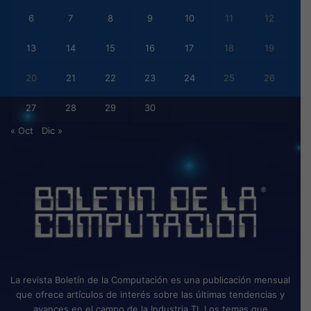
6
7
8
9
10
11
12
13
14
15
16
17
18
19
20
21
22
23
24
25
26
27
28
29
30
« Oct
Dic »
La revista Boletín de la Computación es una publicación mensual
que ofrece artículos de interés sobre las últimas tendencias y
avances en el campo de la Industria TI. Los temas que