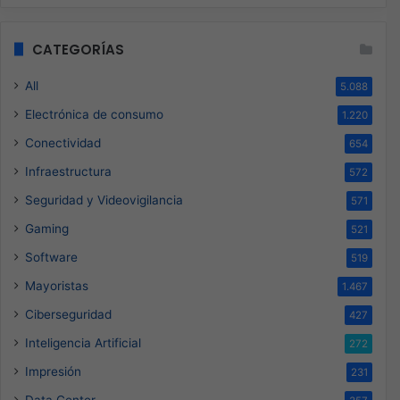
CATEGORÍAS
All
5.088
Electrónica de consumo
1.220
Conectividad
654
Infraestructura
572
Seguridad y Videovigilancia
571
Gaming
521
Software
519
Mayoristas
1.467
Ciberseguridad
427
Inteligencia Artificial
272
Impresión
231
Data Center