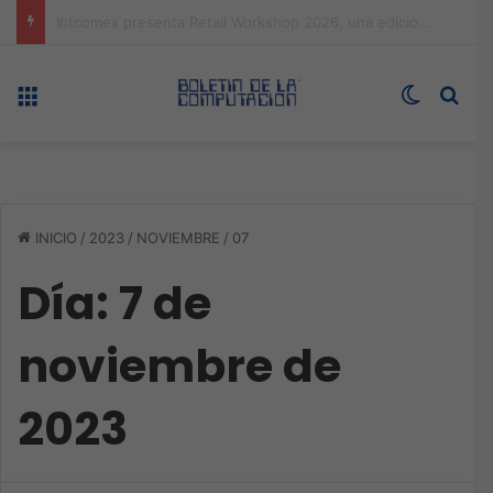
Expo technology CDMX, nueva sede con récord de audiencia
Menú
Switch s
Bus
INICIO
/
2023
/
NOVIEMBRE
/
07
Día:
7 de
noviembre de
2023