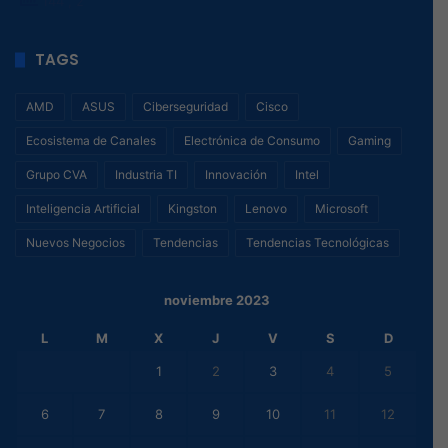
144
, 2
TAGS
AMD
ASUS
Ciberseguridad
Cisco
Ecosistema de Canales
Electrónica de Consumo
Gaming
Grupo CVA
Industria TI
Innovación
Intel
Inteligencia Artificial
Kingston
Lenovo
Microsoft
Nuevos Negocios
Tendencias
Tendencias Tecnológicas
noviembre 2023
L
M
X
J
V
S
D
1
2
3
4
5
6
7
8
9
10
11
12