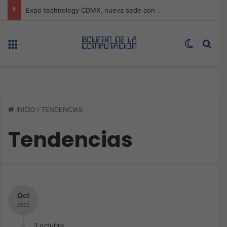
Expo technology CDMX, nueva sede con récord de audiencia
Menú
Switch s
Bus
INICIO
/
TENDENCIAS
Tendencias
Oct
- 2023 -
3 octubre