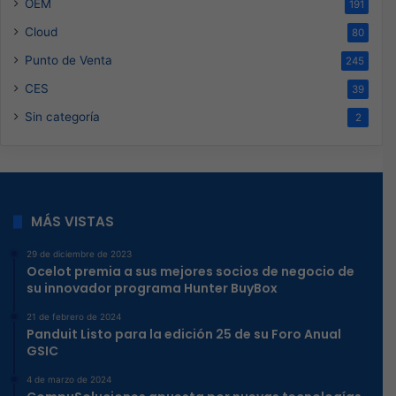
OEM
191
Cloud
80
Punto de Venta
245
CES
39
Sin categoría
2
MÁS VISTAS
29 de diciembre de 2023
Ocelot premia a sus mejores socios de negocio de
su innovador programa Hunter BuyBox
21 de febrero de 2024
Panduit Listo para la edición 25 de su Foro Anual
GSIC
4 de marzo de 2024