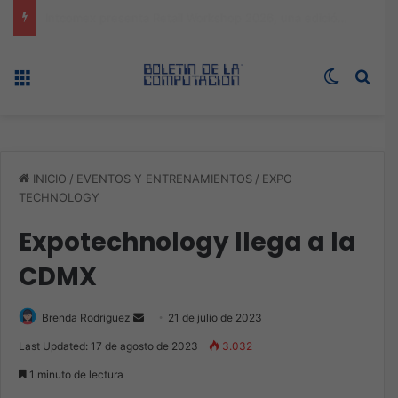
Expo technology CDMX, nueva sede con récord de audiencia
Menú
Switch s
Bus
INICIO
/
EVENTOS Y ENTRENAMIENTOS
/
EXPO
TECHNOLOGY
Expotechnology llega a la
CDMX
Send
Brenda Rodriguez
21 de julio de 2023
an
Last Updated: 17 de agosto de 2023
3.032
email
1 minuto de lectura