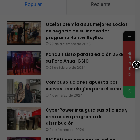
Popular
Reciente
Ocelot premia a sus mejores socios
de negocio de su innovador
→
programa Hunter BuyBox
29 de diciembre de 2023
Anunciate
Panduit Listo para la edición 25 de
su Foro Anual GSIC
×
21 de febrero de 2024
CompuSoluciones apuesta por
nuevas tecnologías para el canal
4 de marzo de 2024
CyberPower inaugura sus oficinas y
crea nuevo programa de
distribución
2 de febrero de 2024
INGRAM apuesta por «el sol del