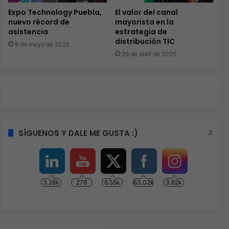
Expo Technology Puebla,
El valor del canal
nuevo récord de
mayorista en la
asistencia
estrategia de
distribución TIC
9 de mayo de 2025
29 de abril de 2025
SÍGUENOS Y DALE ME GUSTA :)
3.28k
276
6.55k
63.02k
3.62k