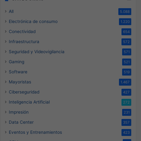
All
5.088
Electrónica de consumo
1.220
Conectividad
654
Infraestructura
572
Seguridad y Videovigilancia
571
Gaming
521
Software
519
Mayoristas
1.467
Ciberseguridad
427
Inteligencia Artificial
272
Impresión
231
Data Center
357
Eventos y Entrenamientos
423