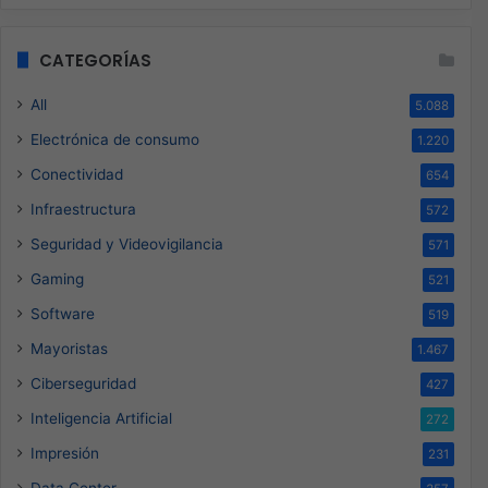
CATEGORÍAS
All
5.088
Electrónica de consumo
1.220
Conectividad
654
Infraestructura
572
Seguridad y Videovigilancia
571
Gaming
521
Software
519
Mayoristas
1.467
Ciberseguridad
427
Inteligencia Artificial
272
Impresión
231
Data Center