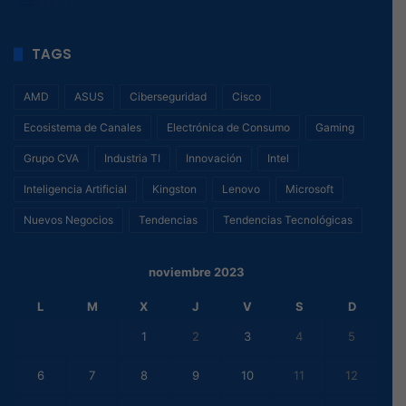
213
, 1
TAGS
AMD
ASUS
Ciberseguridad
Cisco
Ecosistema de Canales
Electrónica de Consumo
Gaming
Grupo CVA
Industria TI
Innovación
Intel
Inteligencia Artificial
Kingston
Lenovo
Microsoft
Nuevos Negocios
Tendencias
Tendencias Tecnológicas
noviembre 2023
L
M
X
J
V
S
D
1
2
3
4
5
6
7
8
9
10
11
12