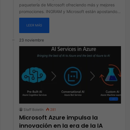
paquetería de Microsoft ofreciendo más y mejores
promociones. INGRAM y Microsoft están apostando…
LEER MÁS
23 noviembre
All
Staff Boletín
281
Microsoft Azure impulsa la
innovación en la era de la IA