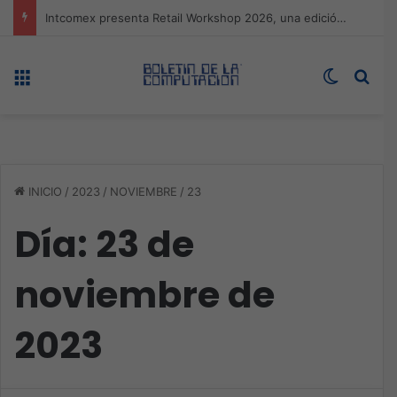
Expo technology CDMX, nueva sede con récord de audiencia
Menú
Switch s
Bus
INICIO
/
2023
/
NOVIEMBRE
/
23
Día:
23 de
noviembre de
2023