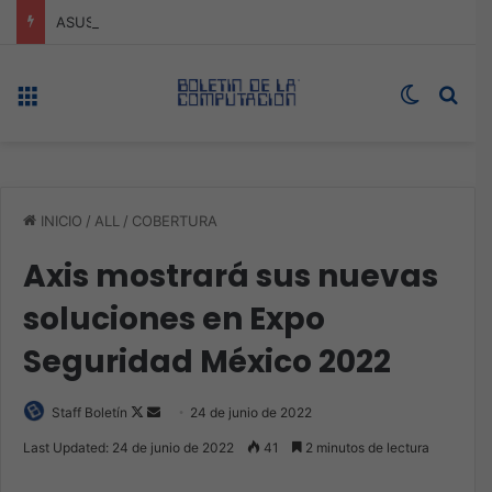
ASUS redefine la productividad y el gaming con la experiencia Duo
Menú
Switch s
Bus
INICIO
/
ALL
/
COBERTURA
Axis mostrará sus nuevas
soluciones en Expo
Seguridad México 2022
Follow
Send
Staff Boletín
24 de junio de 2022
on
an
Last Updated: 24 de junio de 2022
41
2 minutos de lectura
X
email