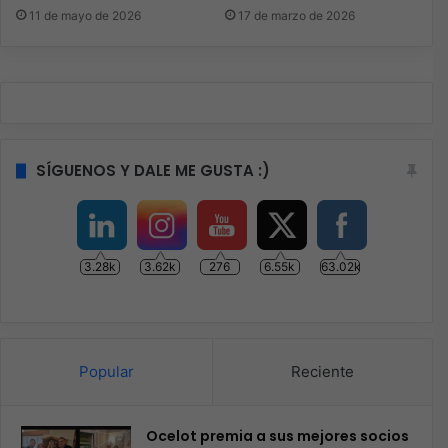
11 de mayo de 2026
17 de marzo de 2026
SÍGUENOS Y DALE ME GUSTA :)
3.28k
3.62k
276
6.55k
63.02k
Popular
Reciente
Ocelot premia a sus mejores socios