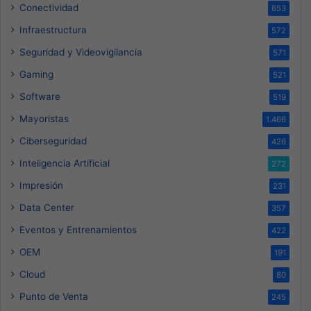
Conectividad
653
Infraestructura
572
Seguridad y Videovigilancia
571
Gaming
521
Software
519
Mayoristas
1.466
Ciberseguridad
426
Inteligencia Artificial
272
Impresión
231
Data Center
357
Eventos y Entrenamientos
422
OEM
191
Cloud
80
Punto de Venta
245