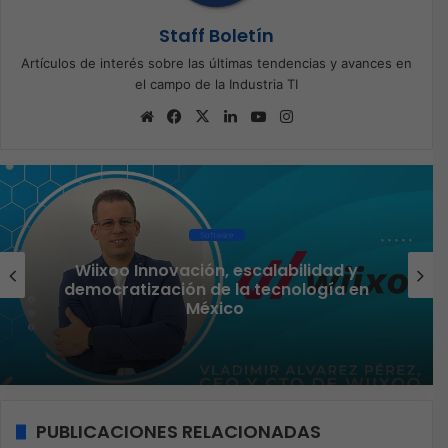
Staff Boletín
Artículos de interés sobre las últimas tendencias y avances en
el campo de la Industria TI
Sitio
Facebook
X
LinkedIn
YouTube
Instagram
web
Software
Con
ión, escalabilidad y
Omada by TP
n de la tecnología en
conectividad que
México
ho
PUBLICACIONES RELACIONADAS