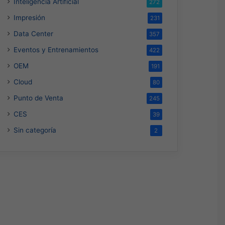
Inteligencia Artificial
272
Impresión
231
Data Center
357
Eventos y Entrenamientos
422
OEM
191
Cloud
80
Punto de Venta
245
CES
39
Sin categoría
2