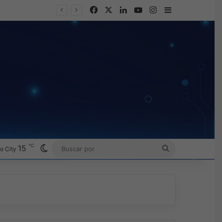
Facebook
X
LinkedIn
YouTube
Instagram
Barra lateral
℃
Switch skin
15
BUSCAR
o City
POR