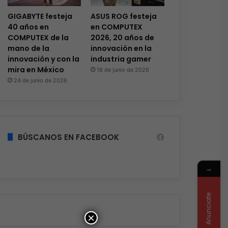
GIGABYTE festeja
ASUS ROG festeja
40 años en
en COMPUTEX
COMPUTEX de la
2026, 20 años de
mano de la
innovación en la
innovación y con la
industria gamer
mira en México
18 de junio de 2026
24 de junio de 2026
BÚSCANOS EN FACEBOOK
→
Anunciate
×