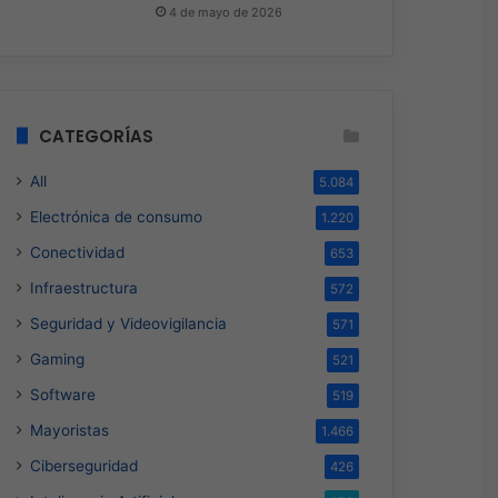
4 de mayo de 2026
CATEGORÍAS
All
5.084
Electrónica de consumo
1.220
Conectividad
653
Infraestructura
572
Seguridad y Videovigilancia
571
Gaming
521
Software
519
Mayoristas
1.466
Ciberseguridad
426