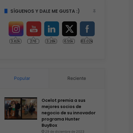
SÍGUENOS Y DALE ME GUSTA :)
3.62k
276
3.28k
6.55k
63.02k
Popular
Reciente
Ocelot premia a sus
mejores socios de
negocio de su innovador
programa Hunter
BuyBox
29 de diciembre de 2023