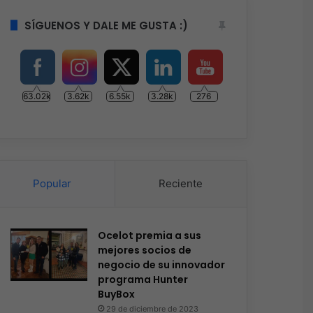
SÍGUENOS Y DALE ME GUSTA :)
63.02k
3.62k
6.55k
3.28k
276
Popular
Reciente
Ocelot premia a sus
mejores socios de
negocio de su innovador
programa Hunter
BuyBox
29 de diciembre de 2023