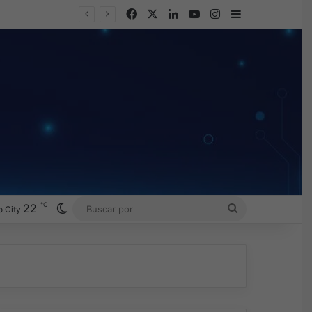
Facebook
X
LinkedIn
YouTube
Instagram
Barra lateral
℃
Switch skin
22
BUSCAR
 City
POR