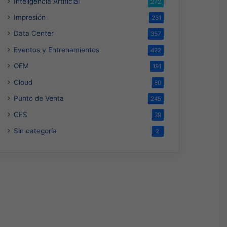
Inteligencia Artificial
272
Impresión
231
Data Center
357
Eventos y Entrenamientos
422
OEM
191
Cloud
80
Punto de Venta
245
CES
39
Sin categoría
2