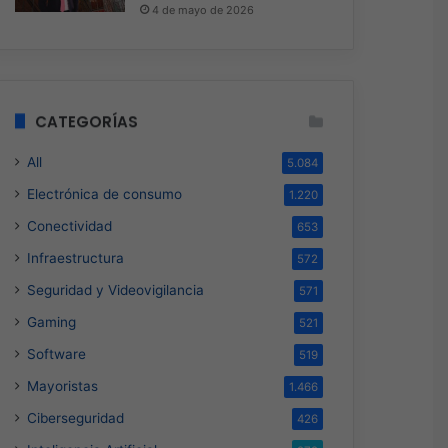
4 de mayo de 2026
CATEGORÍAS
All
5.084
Electrónica de consumo
1.220
Conectividad
653
Infraestructura
572
Seguridad y Videovigilancia
571
Gaming
521
Software
519
Mayoristas
1.466
Ciberseguridad
426