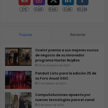
276
3.62k
6.55k
3.28k
63.02k
Popular
Reciente
Ocelot premia a sus mejores socios
de negocio de su innovador
programa Hunter BuyBox
29 de diciembre de 2023
Panduit Listo para la edición 25 de
su Foro Anual GSIC
21 de febrero de 2024
CompuSoluciones apuesta por
nuevas tecnologías para el canal
4 de marzo de 2024