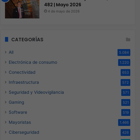
482 | Mayo 2026
4 de mayo de 2026
CATEGORÍAS
All
5.084
Electrónica de consumo
1.220
Conectividad
653
Infraestructura
572
Seguridad y Videovigilancia
571
Gaming
521
Software
519
Mayoristas
1.466
Ciberseguridad
426