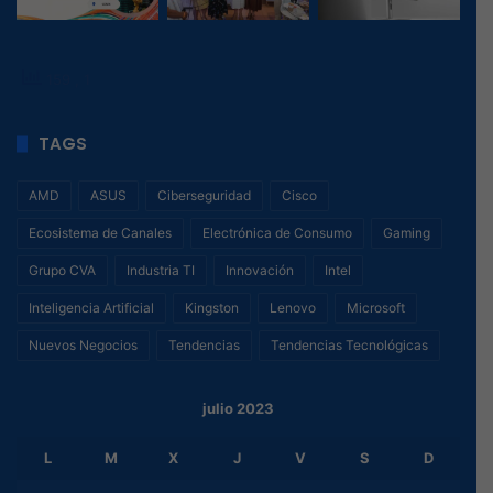
159
, 1
TAGS
AMD
ASUS
Ciberseguridad
Cisco
Ecosistema de Canales
Electrónica de Consumo
Gaming
Grupo CVA
Industria TI
Innovación
Intel
Inteligencia Artificial
Kingston
Lenovo
Microsoft
Nuevos Negocios
Tendencias
Tendencias Tecnológicas
julio 2023
L
M
X
J
V
S
D