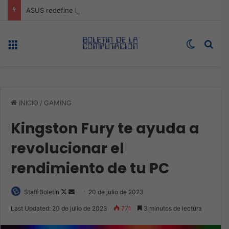
ASUS redefine la productividad y el gaming con la experiencia Duo
Menú
Switch s
Bus
INICIO
/
GAMING
Kingston Fury te ayuda a
revolucionar el
rendimiento de tu PC
Follow
Send
Staff Boletín
20 de julio de 2023
on
an
Last Updated: 20 de julio de 2023
771
3 minutos de lectura
X
email