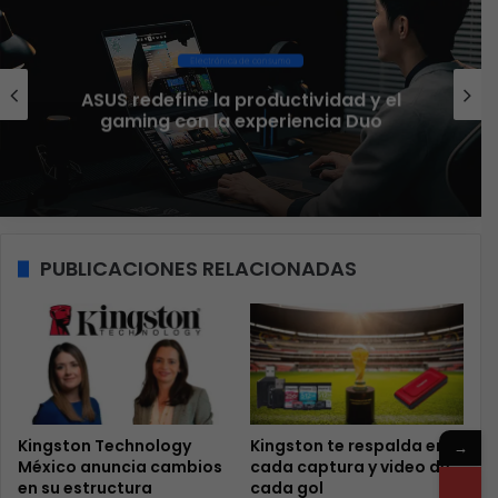
Software
Red Hat anuncia a Sinuhé Sánchez
como nuevo Chief Architect para el
norte de LATAM
PUBLICACIONES RELACIONADAS
Kingston Technology
Kingston te respalda en
→
México anuncia cambios
cada captura y video de
en su estructura
cada gol