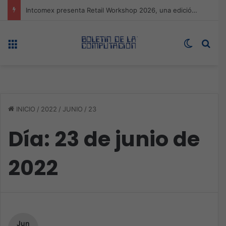
Expo technology CDMX, nueva sede con récord de audiencia
Menú
Switch s
Bus
INICIO
/
2022
/
JUNIO
/
23
Día:
23 de junio de
2022
Jun