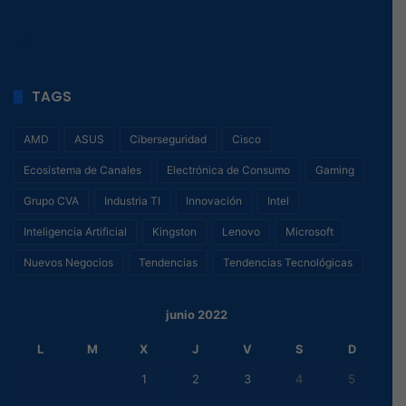
67
, 1
TAGS
AMD
ASUS
Ciberseguridad
Cisco
Ecosistema de Canales
Electrónica de Consumo
Gaming
Grupo CVA
Industria TI
Innovación
Intel
Inteligencia Artificial
Kingston
Lenovo
Microsoft
Nuevos Negocios
Tendencias
Tendencias Tecnológicas
junio 2022
L
M
X
J
V
S
D
1
2
3
4
5