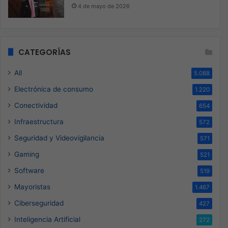
4 de mayo de 2026
CATEGORÍAS
All
5.088
Electrónica de consumo
1.220
Conectividad
654
Infraestructura
572
Seguridad y Videovigilancia
571
Gaming
521
Software
519
Mayoristas
1.467
Ciberseguridad
427
Inteligencia Artificial
272