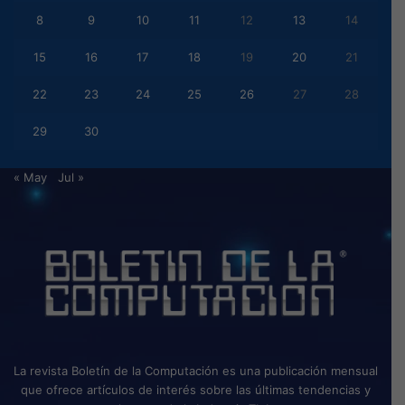
8
9
10
11
12
13
14
15
16
17
18
19
20
21
22
23
24
25
26
27
28
29
30
« May
Jul »
La revista Boletín de la Computación es una publicación mensual
que ofrece artículos de interés sobre las últimas tendencias y