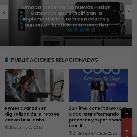
Conectividad
El nuevo Wi-Fi ahora piensa, la IA
transforma la conexión del día a día
PUBLICACIONES RELACIONADAS
Pymes avanzan en
Zublime, conecta GoTo y
→
digitalización, el reto es
Odoo, transformando
convertir su data
procesos y experiencias
con IA
25 de junio de 2026
Anunciate
21 de septiembre de 2025