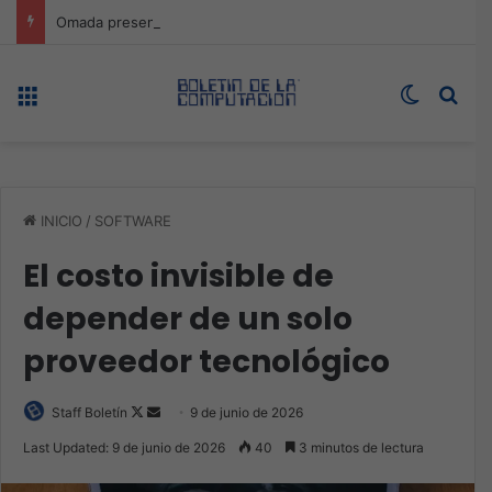
Omada presenta los nuevos Fusion Gateways que simplifican la implementación, reducen costos y aumentan la eficiencia operativa
Menú
Switch s
Bus
INICIO
/
SOFTWARE
El costo invisible de
depender de un solo
proveedor tecnológico
Follow
Send
Staff Boletín
9 de junio de 2026
on
an
Last Updated: 9 de junio de 2026
40
3 minutos de lectura
X
email