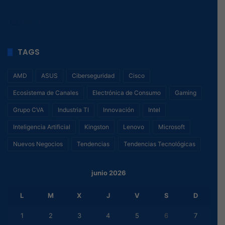
149
, 1
TAGS
AMD
ASUS
Ciberseguridad
Cisco
Ecosistema de Canales
Electrónica de Consumo
Gaming
Grupo CVA
Industria TI
Innovación
Intel
Inteligencia Artificial
Kingston
Lenovo
Microsoft
Nuevos Negocios
Tendencias
Tendencias Tecnológicas
junio 2026
L
M
X
J
V
S
D
1
2
3
4
5
6
7