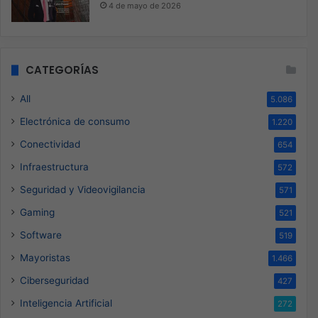
4 de mayo de 2026
CATEGORÍAS
All
5.086
Electrónica de consumo
1.220
Conectividad
654
Infraestructura
572
Seguridad y Videovigilancia
571
Gaming
521
Software
519
Mayoristas
1.466
Ciberseguridad
427
Inteligencia Artificial
272