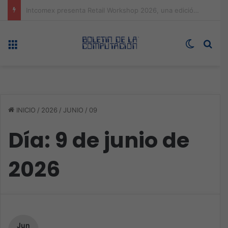
Expo technology CDMX, nueva sede con récord de audiencia
Menú
Switch s
Bus
INICIO
/
2026
/
JUNIO
/
09
Día:
9 de junio de
2026
Jun