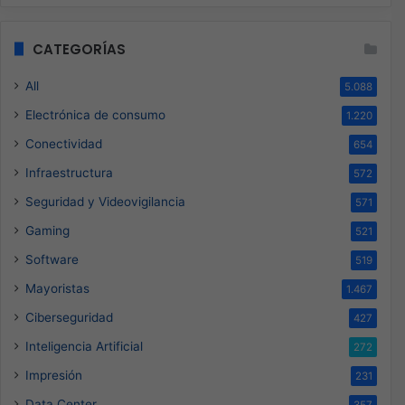
CATEGORÍAS
All
5.088
Electrónica de consumo
1.220
Conectividad
654
Infraestructura
572
Seguridad y Videovigilancia
571
Gaming
521
Software
519
Mayoristas
1.467
Ciberseguridad
427
Inteligencia Artificial
272
Impresión
231
Data Center
357