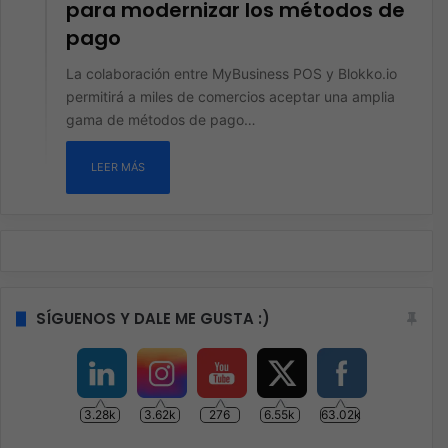
para modernizar los métodos de
pago
La colaboración entre MyBusiness POS y Blokko.io
permitirá a miles de comercios aceptar una amplia
gama de métodos de pago…
LEER MÁS
SÍGUENOS Y DALE ME GUSTA :)
3.28k
3.62k
276
6.55k
63.02k