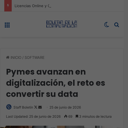
Licencias Online y Qualys impulsan la ciberseguridad a la velocidad de la IA
Menú
Switch s
Bus
INICIO
/
SOFTWARE
Pymes avanzan en
digitalización, el reto es
convertir su data
Follow
Send
Staff Boletín
25 de junio de 2026
on
an
Last Updated: 25 de junio de 2026
69
3 minutos de lectura
X
email