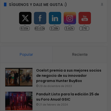
SÍGUENOS Y DALE ME GUSTA :)
6.55k
63.02k
3.28k
3.62k
276
Popular
Reciente
Ocelot premia a sus mejores socios
de negocio de su innovador
programa Hunter BuyBox
29 de diciembre de 2023
Panduit Listo para la edición 25 de
su Foro Anual GSIC
21 de febrero de 2024