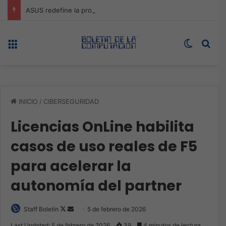
ASUS redefine la productividad y el gaming con la experiencia Duo
Menú
Switch s
Bus
INICIO
/
CIBERSEGURIDAD
Licencias OnLine habilita
casos de uso reales de F5
para acelerar la
autonomía del partner
Follow
Send
Staff Boletín
5 de febrero de 2026
on
an
Last Updated: 5 de febrero de 2026
39
4 minutos de lectura