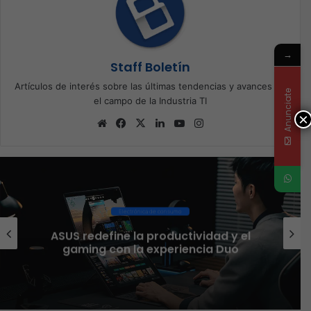
→
Staff Boletín
Artículos de interés sobre las últimas tendencias y avances en
Anunciate
el campo de la Industria TI
×
Sitio
Facebook
X
LinkedIn
YouTube
Instagram
web
Ciberseguridad
El 73% de las empresas en LATAM
aseguran que el phishing sigue
funcionando