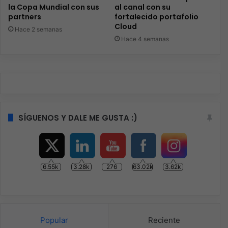
la Copa Mundial con sus
al canal con su
partners
fortalecido portafolio
Cloud
Hace 2 semanas
Hace 4 semanas
SÍGUENOS Y DALE ME GUSTA :)
6.55k
3.28k
276
63.02k
3.62k
Popular
Reciente