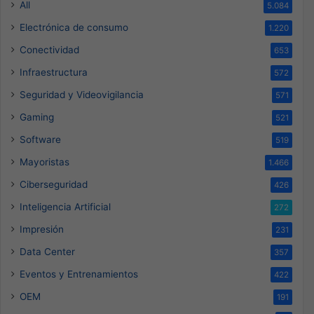
All
5.084
Electrónica de consumo
1.220
Conectividad
653
Infraestructura
572
Seguridad y Videovigilancia
571
Gaming
521
Software
519
Mayoristas
1.466
Ciberseguridad
426
Inteligencia Artificial
272
Impresión
231
Data Center
357
Eventos y Entrenamientos
422
OEM
191