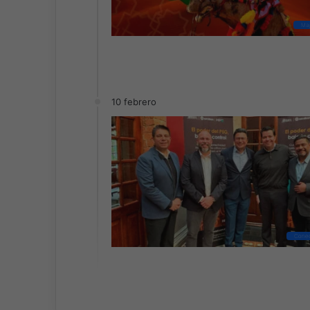
May
10 febrero
Conec