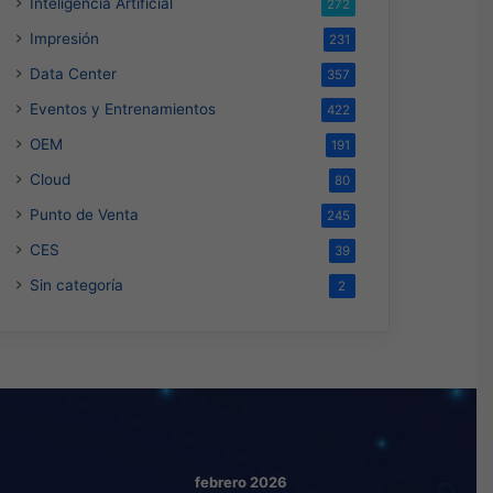
Inteligencia Artificial
272
Impresión
231
Data Center
357
Eventos y Entrenamientos
422
OEM
191
Cloud
80
Punto de Venta
245
CES
39
Sin categoría
2
febrero 2026