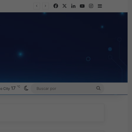
Facebook
X
LinkedIn
YouTube
Instagram
Barra lateral
℃
Switch skin
17
BUSCAR
o City
POR