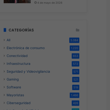
4 de mayo de 2026
CATEGORÍAS
All
5.084
Electrónica de consumo
1.220
Conectividad
653
Infraestructura
572
Seguridad y Videovigilancia
571
Gaming
521
Software
519
Mayoristas
1.466
Ciberseguridad
426