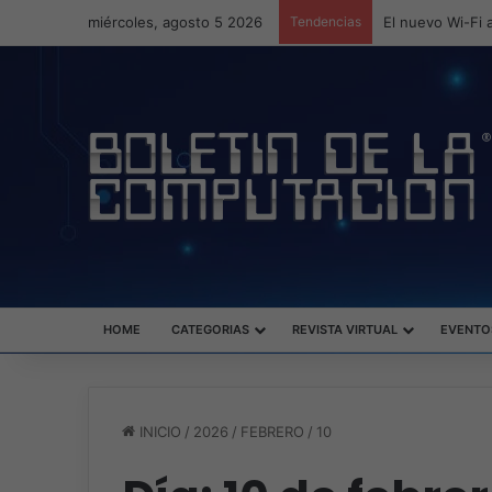
miércoles, agosto 5 2026
Tendencias
ASUS redefine l
HOME
CATEGORIAS
REVISTA VIRTUAL
EVENTO
INICIO
/
2026
/
FEBRERO
/
10