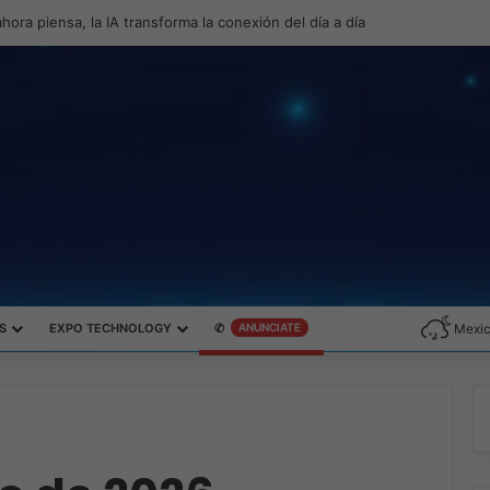
a productividad y el gaming con la experiencia Duo
S
EXPO TECHNOLOGY
✆
ANUNCIATE
Mexic