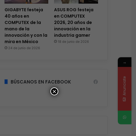
GIGABYTE festeja
ASUS ROG festeja
40 años en
en COMPUTEX
COMPUTEX de la
2026, 20 años de
mano de la
innovación en la
innovación y con la
industria gamer
mira en México
18 de junio de 2026
24 de junio de 2026
→
Anunciate
BÚSCANOS EN FACEBOOK
×