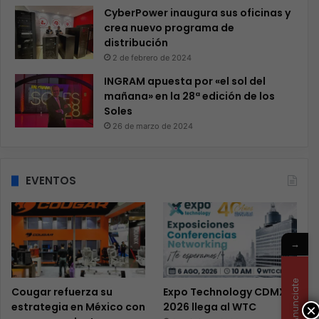
CyberPower inaugura sus oficinas y
crea nuevo programa de
distribución
2 de febrero de 2024
INGRAM apuesta por «el sol del
mañana» en la 28ª edición de los
Soles
26 de marzo de 2024
EVENTOS
→
Anunciate
Cougar refuerza su
Expo Technology CDMX
estrategia en México con
2026 llega al WTC
×