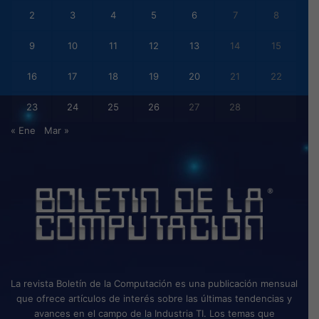
2
3
4
5
6
7
8
9
10
11
12
13
14
15
16
17
18
19
20
21
22
23
24
25
26
27
28
« Ene
Mar »
La revista Boletín de la Computación es una publicación mensual
que ofrece artículos de interés sobre las últimas tendencias y
avances en el campo de la Industria TI. Los temas que