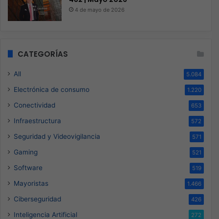
4 de mayo de 2026
CATEGORÍAS
All
5.084
Electrónica de consumo
1.220
Conectividad
653
Infraestructura
572
Seguridad y Videovigilancia
571
Gaming
521
Software
519
Mayoristas
1.466
Ciberseguridad
426
Inteligencia Artificial
272