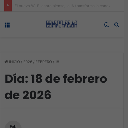
ASUS redefine la productividad y el gaming con la experiencia Duo
Menú
Switch s
Bus
INICIO
/
2026
/
FEBRERO
/
18
Día:
18 de febrero
de 2026
Feb