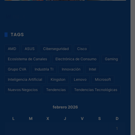
132
, 1
TAGS
AMD
ASUS
Ciberseguridad
Cisco
Ecosistema de Canales
Electrónica de Consumo
Gaming
Grupo CVA
Industria TI
Innovación
Intel
Inteligencia Artificial
Kingston
Lenovo
Microsoft
Nuevos Negocios
Tendencias
Tendencias Tecnológicas
febrero 2026
L
M
X
J
V
S
D
1