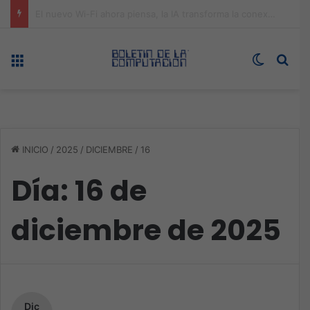
ASUS redefine la productividad y el gaming con la experiencia Duo
Menú
Switch s
Bus
INICIO
/
2025
/
DICIEMBRE
/
16
Día:
16 de
diciembre de 2025
Dic