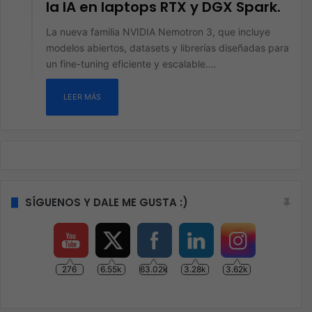
la IA en laptops RTX y DGX Spark.
La nueva familia NVIDIA Nemotron 3, que incluye
modelos abiertos, datasets y librerías diseñadas para
un fine-tuning eficiente y escalable.…
LEER MÁS
SÍGUENOS Y DALE ME GUSTA :)
276
6.55k
63.02k
3.28k
3.62k