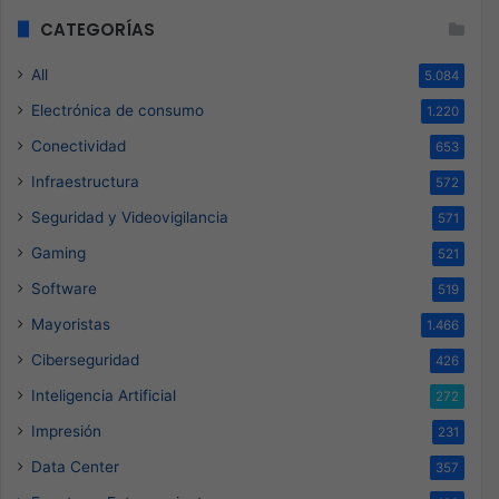
CATEGORÍAS
All
5.084
Electrónica de consumo
1.220
Conectividad
653
Infraestructura
572
Seguridad y Videovigilancia
571
Gaming
521
Software
519
Mayoristas
1.466
Ciberseguridad
426
Inteligencia Artificial
272
Impresión
231
Data Center
357