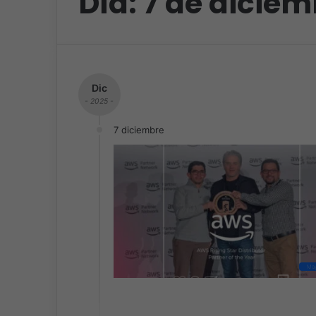
Día:
7 de diciem
Dic
- 2025 -
7 diciembre
May