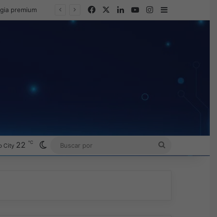
Facebook
X
LinkedIn
YouTube
Instagram
Barra lateral
egia premium
℃
Switch skin
22
BUSCAR
 City
POR