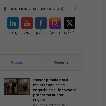
SÍGUENOS Y DALE ME GUSTA :)
3.28k
276
63.02k
3.62k
6.55k
Popular
Reciente
Ocelot premia a sus
mejores socios de
negocio de su innovador
programa Hunter
BuyBox
29 de diciembre de 2023