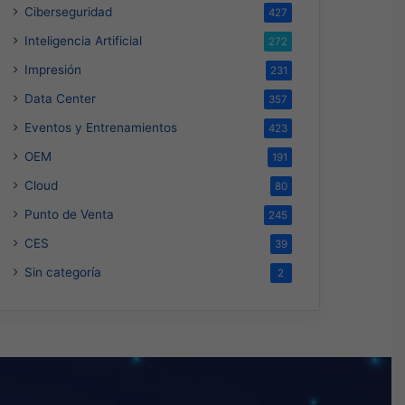
Ciberseguridad
427
Inteligencia Artificial
272
Impresión
231
Data Center
357
Eventos y Entrenamientos
423
OEM
191
Cloud
80
Punto de Venta
245
CES
39
Sin categoría
2