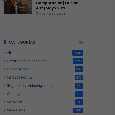
Computación | Edición
482 | Mayo 2026
4 de mayo de 2026
CATEGORÍAS
All
5.088
Electrónica de consumo
1.220
Conectividad
654
Infraestructura
572
Seguridad y Videovigilancia
571
Gaming
521
Software
519
Mayoristas
1.467