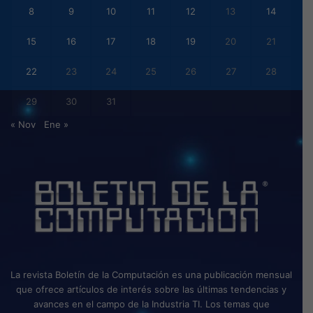
8
9
10
11
12
13
14
15
16
17
18
19
20
21
22
23
24
25
26
27
28
29
30
31
« Nov
Ene »
La revista Boletín de la Computación es una publicación mensual
que ofrece artículos de interés sobre las últimas tendencias y
avances en el campo de la Industria TI. Los temas que