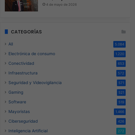
4 de mayo de 2026
CATEGORÍAS
All
5.084
Electrónica de consumo
1.220
Conectividad
653
Infraestructura
572
Seguridad y Videovigilancia
571
Gaming
521
Software
519
Mayoristas
1.466
Ciberseguridad
426
Inteligencia Artificial
272