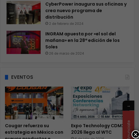
CyberPower inaugura sus oficinas y
crea nuevo programa de
distribución
2 de febrero de 2024
INGRAM apuesta por «el sol del
mañana» en la 28ª edición de los
Soles
26 de marzo de 2024
EVENTOS
→
Anunciate
Cougar refuerza su
Expo Technology CDMX
estrategia en México con
2026 llega al WTC
×
nuevos productos e
6 de julio de 2026