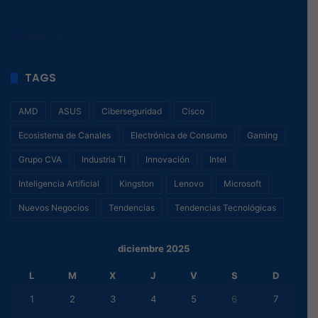
208
, 1
TAGS
AMD
ASUS
Ciberseguridad
Cisco
Ecosistema de Canales
Electrónica de Consumo
Gaming
Grupo CVA
Industria TI
Innovación
Intel
Inteligencia Artificial
Kingston
Lenovo
Microsoft
Nuevos Negocios
Tendencias
Tendencias Tecnológicas
diciembre 2025
L
M
X
J
V
S
D
1
2
3
4
5
6
7