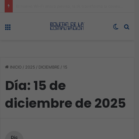
ASUS redefine la productividad y el gaming con la experiencia Duo
Menú
Switch s
Bus
INICIO
/
2025
/
DICIEMBRE
/
15
Día:
15 de
diciembre de 2025
Dic