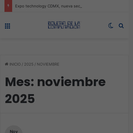
Expo technology CDMX, nueva sede con récord de audiencia
Menú
Switch s
Bus
INICIO
/
2025
/
NOVIEMBRE
Mes:
noviembre
2025
Nov