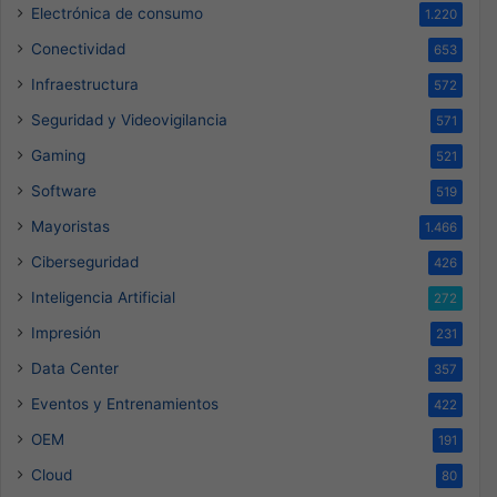
Electrónica de consumo
1.220
Conectividad
653
Infraestructura
572
Seguridad y Videovigilancia
571
Gaming
521
Software
519
Mayoristas
1.466
Ciberseguridad
426
Inteligencia Artificial
272
Impresión
231
Data Center
357
Eventos y Entrenamientos
422
OEM
191
Cloud
80