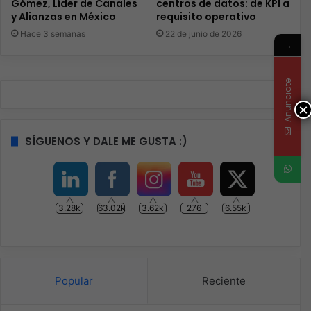
Gómez, Líder de Canales
centros de datos: de KPI a
y Alianzas en México
requisito operativo
Hace 3 semanas
22 de junio de 2026
→
Anunciate
×
SÍGUENOS Y DALE ME GUSTA :)
3.28k
63.02k
3.62k
276
6.55k
Popular
Reciente