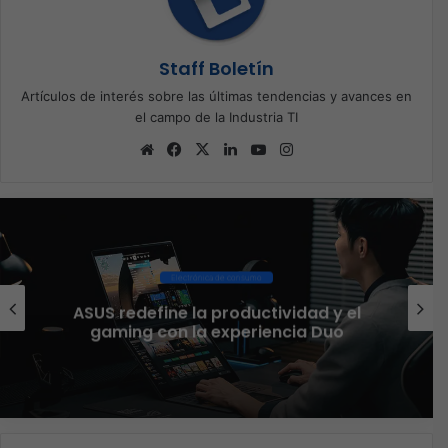
Staff Boletín
Artículos de interés sobre las últimas tendencias y avances en
el campo de la Industria TI
Sitio
Facebook
X
LinkedIn
YouTube
Instagram
web
Ciberseguridad
El 73% de las empresas en LATAM
aseguran que el phishing sigue
funcionando