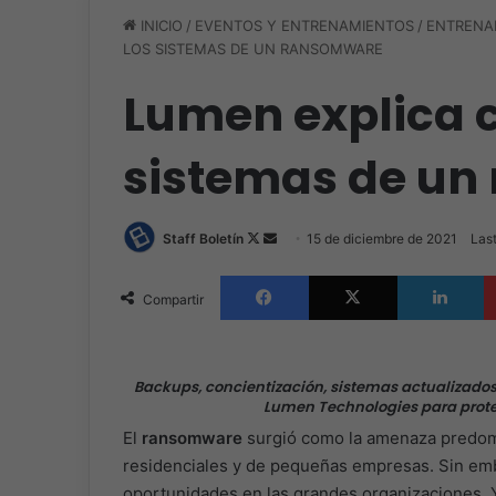
INICIO
/
EVENTOS Y ENTRENAMIENTOS
/
ENTRENA
LOS SISTEMAS DE UN RANSOMWARE
Lumen explica 
sistemas de u
Follow
Send
Staff Boletín
15 de diciembre de 2021
Last
on
an
Facebook
X
L
X
email
Compartir
Backups, concientización, sistemas actualizado
Lumen Technologies para prot
El
ransomware
surgió como la amenaza predomi
residenciales y de pequeñas empresas. Sin emb
oportunidades en las grandes organizaciones. Y 