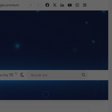
Facebook
X
LinkedIn
YouTube
Instagram
Barra lateral
egia premium
℃
Switch skin
15
BUSCAR
o City
POR