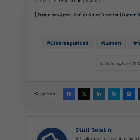
a otros sistemas o dispositivos.
[ Francisco Anes | Senior Sales Director |
Lumen
B
Ciberseguridad
Lumen
r
Facebook
X
LinkedIn
Skype
Me
Compartir
Staff Boletín
Artículos de interés sobre las úl