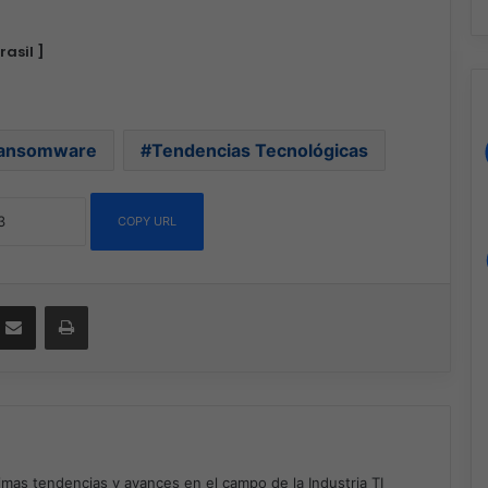
rasil ]
ansomware
Tendencias Tecnológicas
COPY URL
ssenger
Compartir por correo electrónico
Imprimir
timas tendencias y avances en el campo de la Industria TI