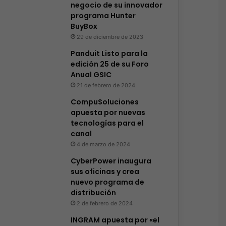
negocio de su innovador
programa Hunter
BuyBox
29 de diciembre de 2023
Panduit Listo para la
edición 25 de su Foro
Anual GSIC
21 de febrero de 2024
CompuSoluciones
apuesta por nuevas
tecnologías para el
canal
4 de marzo de 2024
CyberPower inaugura
sus oficinas y crea
nuevo programa de
distribución
2 de febrero de 2024
INGRAM apuesta por «el