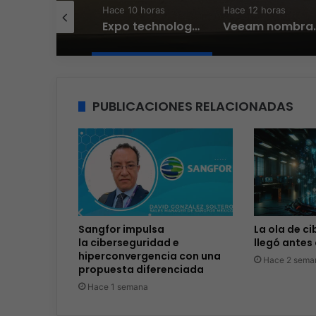
e 7 horas
Hace 10 horas
Hace 12 horas
Intcomex presenta Retail Workshop 2026, una edición inspirada en el valor de una estrategia premium
Expo technology CDMX, nueva sede con récord de audiencia
Veeam nombra a Fernando 
PUBLICACIONES RELACIONADAS
Sangfor impulsa
La ola de c
la ciberseguridad e
llegó antes 
hiperconvergencia con una
Hace 2 sema
propuesta diferenciada
Hace 1 semana