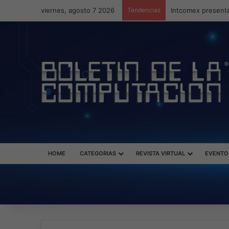
viernes, agosto 7 2026
Tendencias
Intcomex presenta
HOME
CATEGORIAS
REVISTA VIRTUAL
EVENTO