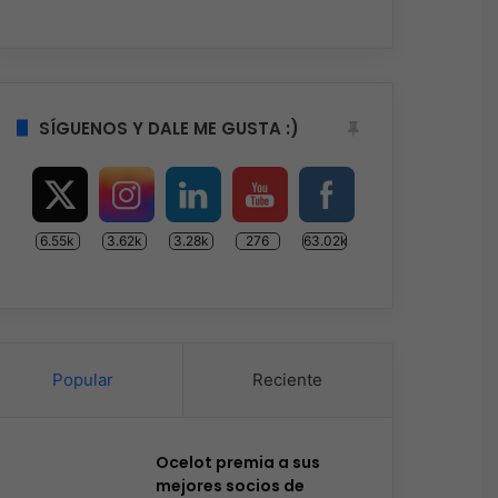
SÍGUENOS Y DALE ME GUSTA :)
6.55k
3.62k
3.28k
276
63.02k
Popular
Reciente
Ocelot premia a sus
mejores socios de