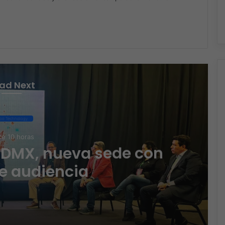
m
ad Next
po Technology
e 10 horas
CDMX, nueva sede con
e audiencia