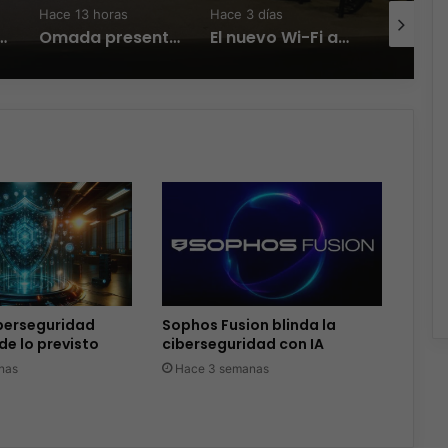
Hace 13 horas
Hace 3 días
Hace 3 día
Zambrana Country Manager para México
Omada presenta los nuevos Fusion Gateways que simplifican la implementación, reducen costos y aumentan la eficiencia operativa
El nuevo Wi-Fi ahora piensa, la IA transforma la conexión del día a día
iberseguridad
Sophos Fusion blinda la
de lo previsto
ciberseguridad con IA
nas
Hace 3 semanas