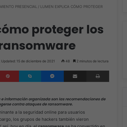
MIENTO PRESENCIAL
/
LUMEN EXPLICA CÓMO PROTEGER
cómo proteger los
n ransomware
 Updated: 15 de diciembre de 2021
48
2 minutos de lectura
inkedIn
Pinterest
Skype
Messenger
Compartir por correo electrónico
Imprimir
s e información organizada son las recomendaciones de
egerse contra ataques de ransomware.
nante a la seguridad online para usuarios
argo, los grupos de hackers también vieron
así, hoy en día, el
ransomware
se ha convertido en