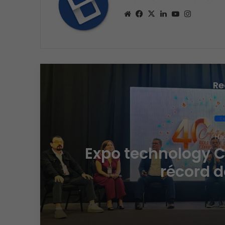
Sitio
Facebook
X
LinkedIn
YouTube
Instagra
web
Re
Ex
Hac
,
Expo technology 
récord d