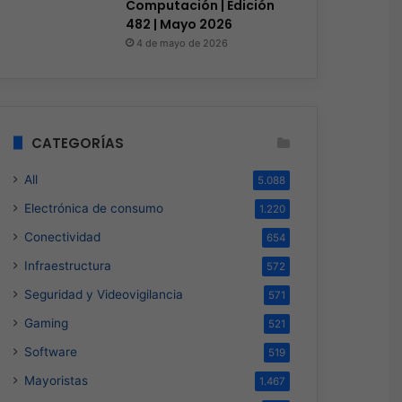
Computación | Edición
482 | Mayo 2026
4 de mayo de 2026
CATEGORÍAS
All
5.088
Electrónica de consumo
1.220
Ciberseguridad
Conectividad
654
Hace 12 horas
Veeam nombra a Ferna
Infraestructura
572
Seguridad y Videovigilancia
Country Manager pa
571
Gaming
521
Software
519
Mayoristas
1.467