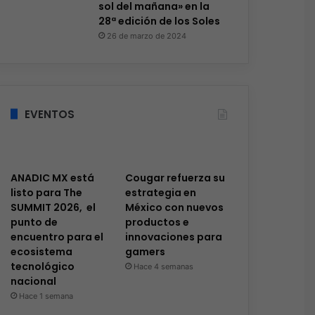
sol del mañana» en la
28ª edición de los Soles
26 de marzo de 2024
EVENTOS
ANADIC MX está
Cougar refuerza su
listo para The
estrategia en
SUMMIT 2026, el
México con nuevos
punto de
productos e
encuentro para el
innovaciones para
ecosistema
gamers
tecnológico
Hace 4 semanas
nacional
Hace 1 semana