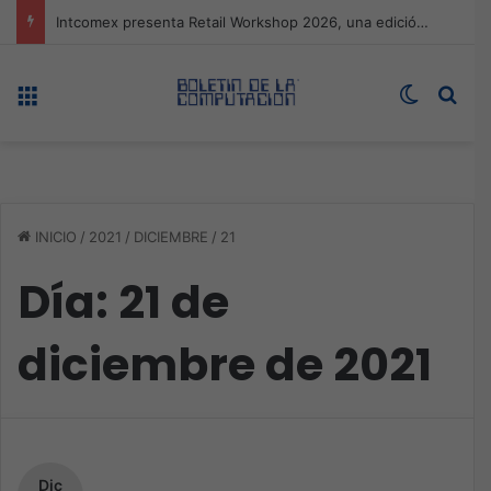
Expo technology CDMX, nueva sede con récord de audiencia
Menú
Switch s
Bus
INICIO
/
2021
/
DICIEMBRE
/
21
Día:
21 de
diciembre de 2021
Dic