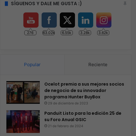
SÍGUENOS Y DALE ME GUSTA :)
276
63.02k
6.55k
3.28k
3.62k
Popular
Reciente
Ocelot premia a sus mejores socios
de negocio de su innovador
programa Hunter BuyBox
29 de diciembre de 2023
Panduit Listo para la edición 25 de
su Foro Anual GSIC
21 de febrero de 2024