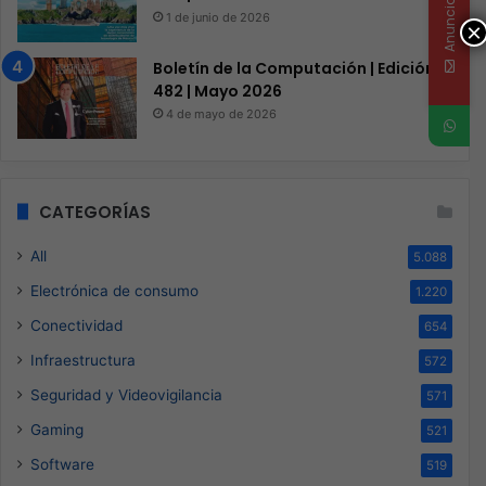
Anunciate
1 de junio de 2026
×
Boletín de la Computación | Edición
482 | Mayo 2026
4 de mayo de 2026
CATEGORÍAS
All
5.088
Electrónica de consumo
1.220
Conectividad
654
Infraestructura
572
Seguridad y Videovigilancia
571
Gaming
521
Software
519