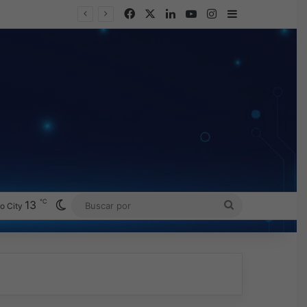
Facebook
X
LinkedIn
YouTube
Instagram
Barra lateral
℃
Switch skin
13
BUSCAR
o City
POR