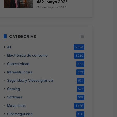
482 | Mayo 2026
4 de mayo de 2026
CATEGORÍAS
All
5.084
Electrónica de consumo
1.220
Conectividad
653
Infraestructura
572
Seguridad y Videovigilancia
571
Gaming
521
Software
519
Mayoristas
1.466
Ciberseguridad
426