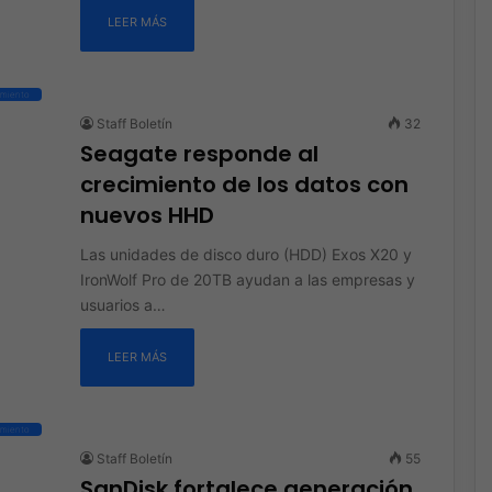
LEER MÁS
miento
Staff Boletín
32
Seagate responde al
crecimiento de los datos con
nuevos HHD
Las unidades de disco duro (HDD) Exos X20 y
IronWolf Pro de 20TB ayudan a las empresas y
usuarios a…
LEER MÁS
miento
Staff Boletín
55
SanDisk fortalece generación