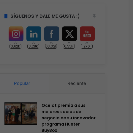
SÍGUENOS Y DALE ME GUSTA :)
3.62k
3.28k
63.02k
6.55k
276
Popular
Reciente
Ocelot premia a sus
mejores socios de
negocio de su innovador
programa Hunter
BuyBox