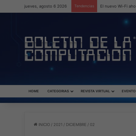
jueves, agosto 6 2026
Tendencias
ASUS redefine la p
HOME
CATEGORIAS
REVISTA VIRTUAL
EVENTO
INICIO
/
2021
/
DICIEMBRE
/
02