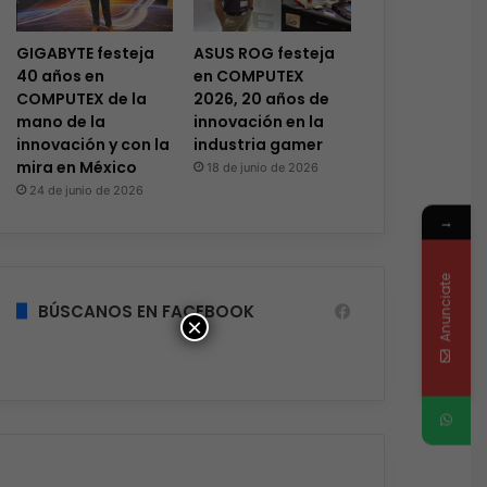
GIGABYTE festeja
ASUS ROG festeja
40 años en
en COMPUTEX
COMPUTEX de la
2026, 20 años de
mano de la
innovación en la
innovación y con la
industria gamer
mira en México
18 de junio de 2026
24 de junio de 2026
→
Anunciate
BÚSCANOS EN FACEBOOK
×