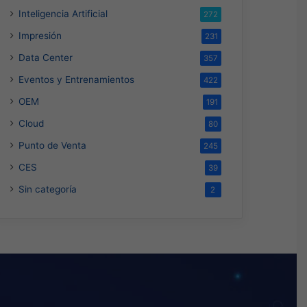
Inteligencia Artificial
272
Impresión
231
Data Center
357
Eventos y Entrenamientos
422
OEM
191
Cloud
80
Punto de Venta
245
CES
39
Sin categoría
2