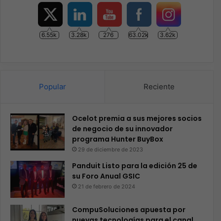
6.55k
3.28k
276
63.02k
3.62k
Popular
Reciente
Ocelot premia a sus mejores socios
de negocio de su innovador
programa Hunter BuyBox
29 de diciembre de 2023
Panduit Listo para la edición 25 de
su Foro Anual GSIC
21 de febrero de 2024
CompuSoluciones apuesta por
nuevas tecnologías para el canal