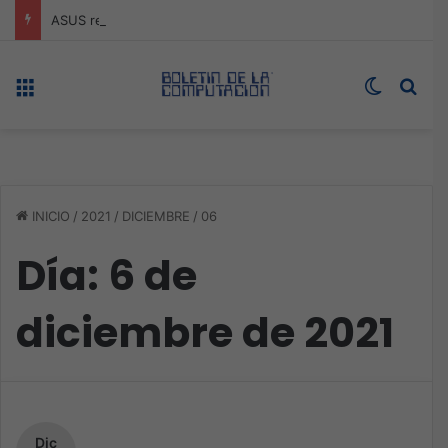
ASUS redefine la productividad y el gaming con la experiencia Duo
Menú
Switch s
Bus
INICIO
/
2021
/
DICIEMBRE
/
06
Día:
6 de
diciembre de 2021
Dic