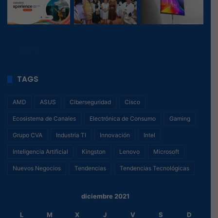
40
, 1
TAGS
AMD
ASUS
Ciberseguridad
Cisco
Ecosistema de Canales
Electrónica de Consumo
Gaming
Grupo CVA
Industria TI
Innovación
Intel
Inteligencia Artificial
Kingston
Lenovo
Microsoft
Nuevos Negocios
Tendencias
Tendencias Tecnológicas
diciembre 2021
L
M
X
J
V
S
D