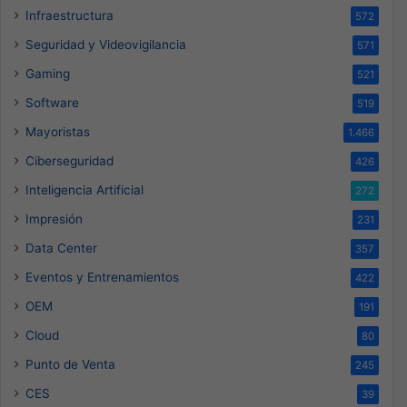
Infraestructura
572
Seguridad y Videovigilancia
571
Gaming
521
Software
519
Mayoristas
1.466
Ciberseguridad
426
Inteligencia Artificial
272
Impresión
231
Data Center
357
Eventos y Entrenamientos
422
OEM
191
Cloud
80
Punto de Venta
245
CES
39