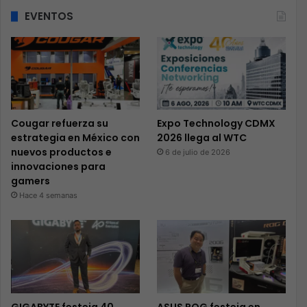
EVENTOS
Cougar refuerza su
Expo Technology CDMX
estrategia en México con
2026 llega al WTC
nuevos productos e
6 de julio de 2026
innovaciones para
gamers
Hace 4 semanas
GIGABYTE festeja 40
ASUS ROG festeja en