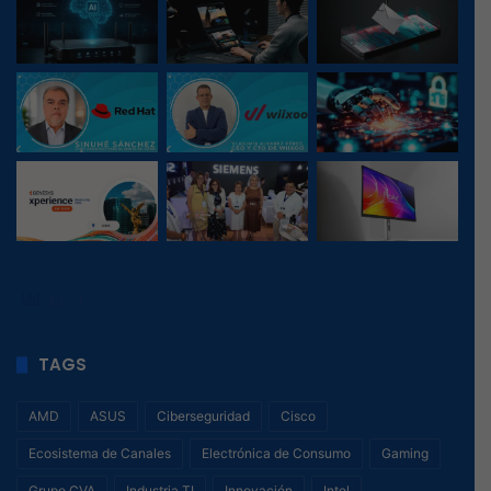
39
, 1
TAGS
AMD
ASUS
Ciberseguridad
Cisco
Ecosistema de Canales
Electrónica de Consumo
Gaming
Grupo CVA
Industria TI
Innovación
Intel