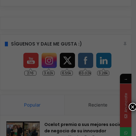
SÍGUENOS Y DALE ME GUSTA :)
276
3.62k
6.55k
63.02k
3.28k
→
Anunciate
Popular
Reciente
×
Ocelot premia a sus mejores socios
de negocio de su innovador