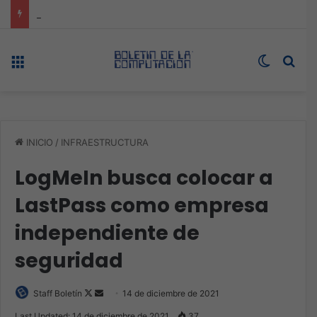
ASUS redefine la productividad y el gaming con la experiencia Duo
Menú
Switch s
Bus
INICIO
/
INFRAESTRUCTURA
LogMeIn busca colocar a
LastPass como empresa
independiente de
seguridad
Follow
Send
Staff Boletín
14 de diciembre de 2021
on
an
Last Updated: 14 de diciembre de 2021
37