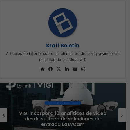
Staff Boletín
Artículos de interés sobre las últimas tendencias y avances en
el campo de la Industria TI
Sitio
Facebook
X
LinkedIn
YouTube
Instagram
web
Seguridad y Videovigilancia
VIGI incorpora 10 analíticos de video
P
desde su línea de soluciones de
entrada EasyCam