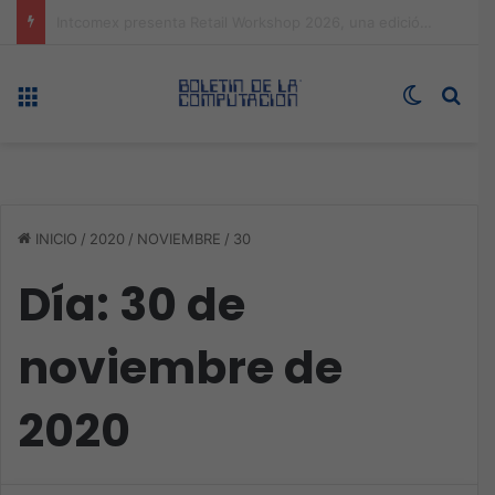
Expo technology CDMX, nueva sede con récord de audiencia
Menú
Switch s
Bus
INICIO
/
2020
/
NOVIEMBRE
/
30
Día:
30 de
noviembre de
2020