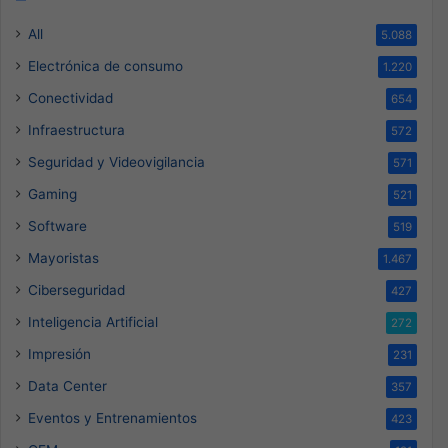
All
5.088
Electrónica de consumo
1.220
Conectividad
654
Infraestructura
572
Seguridad y Videovigilancia
571
Gaming
521
Software
519
Mayoristas
1.467
Ciberseguridad
427
Inteligencia Artificial
272
Impresión
231
Data Center
357
Eventos y Entrenamientos
423