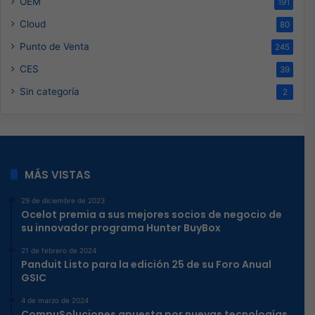
OEM
191
Cloud
80
Punto de Venta
245
CES
39
Sin categoría
2
MÁS VISTAS
29 de diciembre de 2023
Ocelot premia a sus mejores socios de negocio de
su innovador programa Hunter BuyBox
21 de febrero de 2024
Panduit Listo para la edición 25 de su Foro Anual
GSIC
4 de marzo de 2024
CompuSoluciones apuesta por nuevas tecnologías