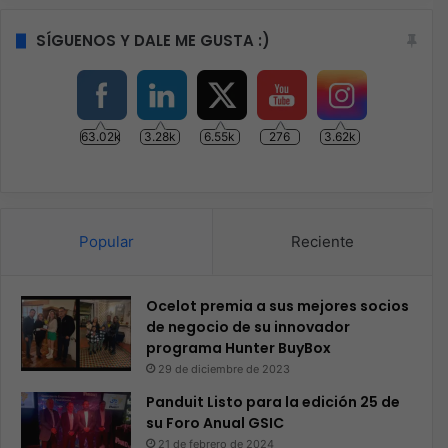
SÍGUENOS Y DALE ME GUSTA :)
63.02k
3.28k
6.55k
276
3.62k
Popular
Reciente
Ocelot premia a sus mejores socios
de negocio de su innovador
programa Hunter BuyBox
29 de diciembre de 2023
Panduit Listo para la edición 25 de
su Foro Anual GSIC
21 de febrero de 2024