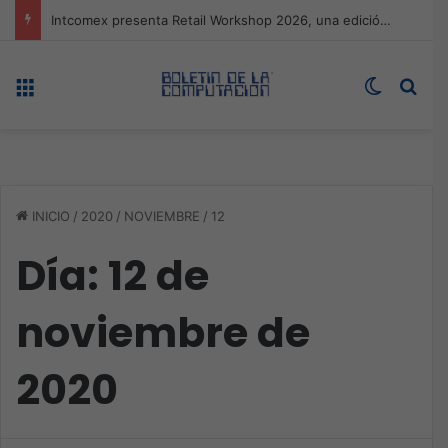
Expo technology CDMX, nueva sede con récord de audiencia
Menú
Switch s
Bus
INICIO
/
2020
/
NOVIEMBRE
/
12
Día:
12 de
noviembre de
2020