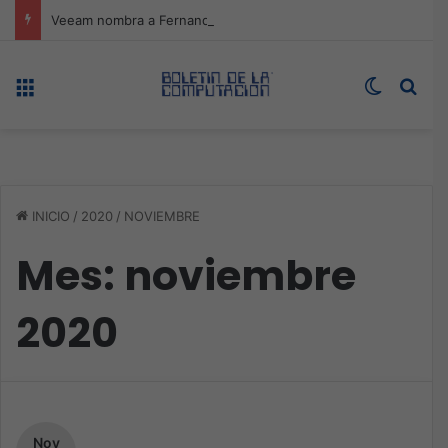
Veeam nombra a Fernando Zambrana Country Manager para México
Menú
Switch s
Bus
INICIO
/
2020
/
NOVIEMBRE
Mes:
noviembre
2020
Nov