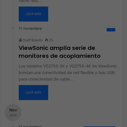
hacer feliz…
LEER MÁS
11 noviembre
All
Staff Boletín
25
ViewSonic amplía serie de
monitores de acoplamiento
Los modelos VG2756-2K y VG2756-4K de ViewSonic
brindan una conectividad de red flexible y hub USB
para conectividad de cable…
LEER MÁS
Nov
- 2020 -
11 noviembre