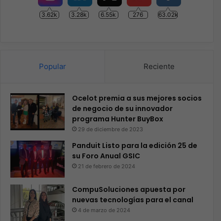
3.62k
3.28k
6.55k
276
63.02k
Popular
Reciente
Ocelot premia a sus mejores socios
de negocio de su innovador
programa Hunter BuyBox
29 de diciembre de 2023
Panduit Listo para la edición 25 de
su Foro Anual GSIC
21 de febrero de 2024
CompuSoluciones apuesta por
nuevas tecnologías para el canal
4 de marzo de 2024