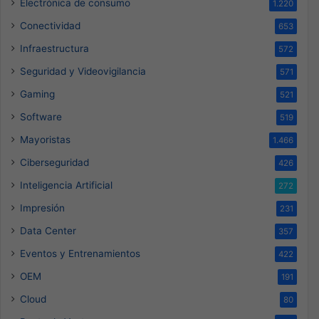
Electrónica de consumo
1.220
Conectividad
653
Infraestructura
572
Seguridad y Videovigilancia
571
Gaming
521
Software
519
Mayoristas
1.466
Ciberseguridad
426
Inteligencia Artificial
272
Impresión
231
Data Center
357
Eventos y Entrenamientos
422
OEM
191
Cloud
80