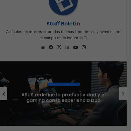
Staff Boletín
Artículos de interés sobre las últimas tendencias y avances en
el campo de la Industria TI
Sitio
Facebook
X
LinkedIn
YouTube
Instagram
web
Ciberseguridad
El 73% de las empresas en LATAM
aseguran que el phishing sigue
funcionando