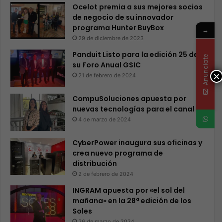
Ocelot premia a sus mejores socios
de negocio de su innovador
programa Hunter BuyBox
→
29 de diciembre de 2023
Panduit Listo para la edición 25 de
Anunciate
su Foro Anual GSIC
×
21 de febrero de 2024
CompuSoluciones apuesta por
nuevas tecnologías para el canal
4 de marzo de 2024
CyberPower inaugura sus oficinas y
crea nuevo programa de
distribución
2 de febrero de 2024
INGRAM apuesta por «el sol del
mañana» en la 28ª edición de los
Soles
26 de marzo de 2024