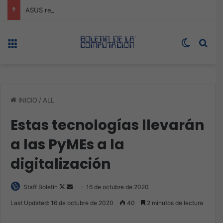
ASUS redefine la productividad y el gaming con la experiencia Duo
Menú
Switch s
Bus
INICIO
/
ALL
Estas tecnologías llevarán
a las PyMEs a la
digitalización
Follow
Send
Staff Boletín
16 de octubre de 2020
on
an
Last Updated: 16 de octubre de 2020
40
2 minutos de lectura
X
email