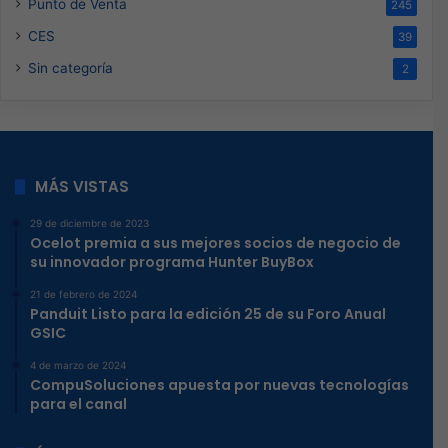
Punto de Venta
245
CES
39
Sin categoría
2
MÁS VISTAS
29 de diciembre de 2023
Ocelot premia a sus mejores socios de negocio de
su innovador programa Hunter BuyBox
21 de febrero de 2024
Panduit Listo para la edición 25 de su Foro Anual
GSIC
4 de marzo de 2024
CompuSoluciones apuesta por nuevas tecnologías
para el canal