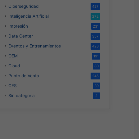
Ciberseguridad
427
Inteligencia Artificial
272
Impresión
231
Data Center
357
Eventos y Entrenamientos
423
OEM
191
Cloud
80
Punto de Venta
245
CES
39
Sin categoría
2