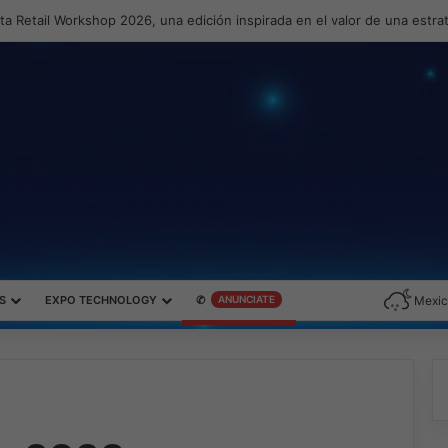
a Retail Workshop 2026, una edición inspirada en el valor de una estr
S
EXPO TECHNOLOGY
✆
ANUNCIATE
Mexic