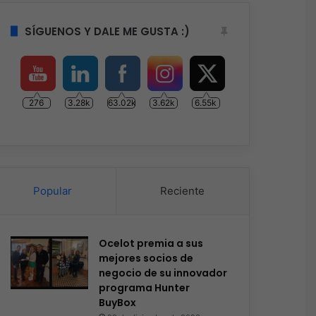
SÍGUENOS Y DALE ME GUSTA :)
276
3.28k
63.02k
3.62k
6.55k
Popular
Reciente
Ocelot premia a sus
mejores socios de
negocio de su innovador
programa Hunter
BuyBox