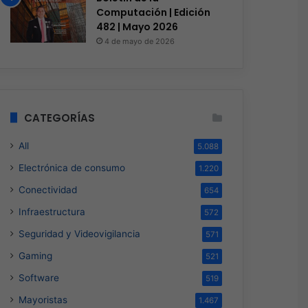
Computación | Edición
482 | Mayo 2026
4 de mayo de 2026
CATEGORÍAS
All
5.088
Electrónica de consumo
1.220
Conectividad
654
Infraestructura
572
Seguridad y Videovigilancia
571
Gaming
521
Software
519
Mayoristas
1.467