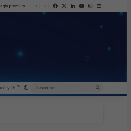
Facebook
X
LinkedIn
YouTube
Instagram
Barra lateral
ategia premium
℃
Switch skin
16
BUSCAR
o City
POR