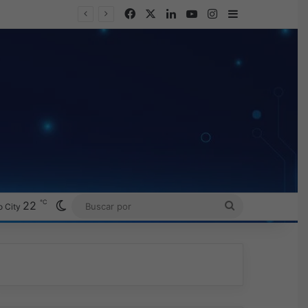
Facebook
X
LinkedIn
YouTube
Instagram
Barra lateral
℃
Switch skin
22
BUSCAR
 City
POR