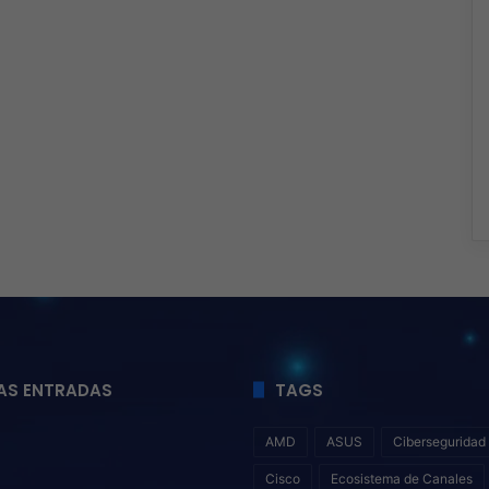
AS ENTRADAS
TAGS
AMD
ASUS
Ciberseguridad
Cisco
Ecosistema de Canales