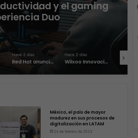
oductividad y el gaming
periencia Duo
Hace 2 días
Hace 2 días
Hace 2 día
Red Hat anuncia a Sinuhé Sánchez como nuevo Chief Architect para el norte de LATAM
Wiixoo Innovación, escalabilidad y democratización de la tecnología en México
México, el país de mayor
madurez en sus procesos de
digitalización en LATAM
24 de febrero de 2023