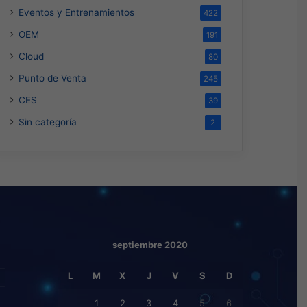
Eventos y Entrenamientos
422
OEM
191
Cloud
80
Punto de Venta
245
CES
39
Sin categoría
2
septiembre 2020
L
M
X
J
V
S
D
1
2
3
4
5
6