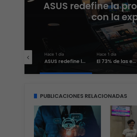
ASUS redefine la pr
con la ex
 1 día
Hace 1 día
Hace 1 día
El nuevo Wi-Fi ahora piensa, la IA transforma la conexión del día a día
ASUS redefine la productividad y el gaming con la experiencia Duo
El 73% de las empresas en LATAM aseguran que el phishing sigue funcionando
PUBLICACIONES RELACIONADAS