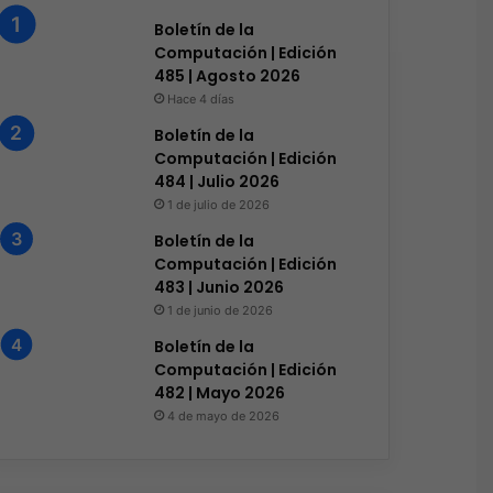
El 73% de las empresas en
Boletín de la
que el phishing sigue 
Computación | Edición
485 | Agosto 2026
Hace 4 días
Boletín de la
Computación | Edición
484 | Julio 2026
s
Hace 2 días
Hace 3 días
1 de julio de 2026
Licencias OnLine y Radware la IA que redefine la estrategia de ciberseguridad
Genesys Xperience 2026: Ganar en la Era Agéntica Comienza Aquí
Siemens impulsa la digitalización y resiliencia de las redes eléctricas
Boletín de la
Computación | Edición
483 | Junio 2026
1 de junio de 2026
Boletín de la
Computación | Edición
482 | Mayo 2026
4 de mayo de 2026