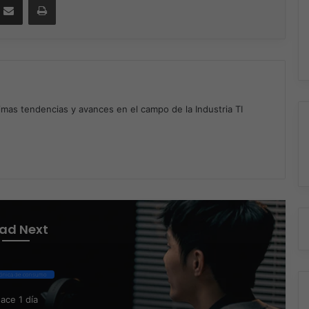
timas tendencias y avances en el campo de la Industria TI
m
ad Next
rónica de consumo
ace 1 día