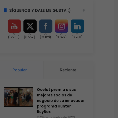
SÍGUENOS Y DALE ME GUSTA :)
276
6.55k
63.02k
3.62k
3.28k
Popular
Reciente
Ocelot premia a sus
mejores socios de
negocio de su innovador
programa Hunter
BuyBox
29 de diciembre de 2023