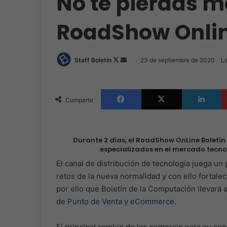
No te pierdas 
RoadShow Onlin
Follow
Send
Staff Boletín
23 de septiembre de 2020
La
on
an
X
email
Facebook
X
L
Compartir
Durante 2 días, el RoadShow OnLine Boletín 
especializados en el mercado tecno
El canal de distribución de tecnología juega un
retos de la nueva normalidad y con ello fortale
por ello que Boletín de la Computación llevará 
de
Punto de Venta
y
eCommerce
.
El principal cambio de los comercio para su co