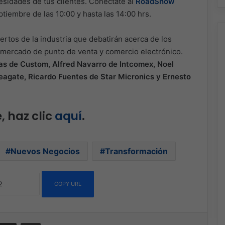
cesidades de tus clientes. Conéctate al
RoadShow
tiembre de las 10:00 y hasta las 14:00 hrs.
rtos de la industria que debatirán acerca de los
 mercado de punto de venta y comercio electrónico.
as de Custom, Alfred Navarro de Intcomex, Noel
agate, Ricardo Fuentes de Star Micronics y Ernesto
 haz clic
aquí
.
Nuevos Negocios
Transformación
COPY URL
ssenger
Compartir por correo electrónico
Imprimir