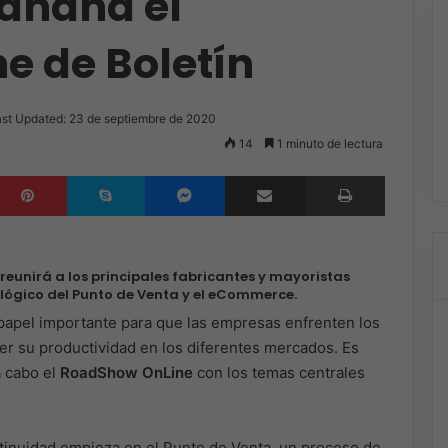
mañana el
e de Boletín
st Updated: 23 de septiembre de 2020
14
1 minuto de lectura
inkedIn
Pinterest
Skype
Messenger
Compartir por correo electrónico
Imprimir
reunirá a los principales fabricantes y mayoristas
lógico del Punto de Venta y el eCommerce.
 papel importante para que las empresas enfrenten los
cer su productividad en los diferentes mercados. Es
a cabo el
RoadShow OnLine
con los temas centrales
ntinuidad empieza en el Punto de Venta, un proceso de