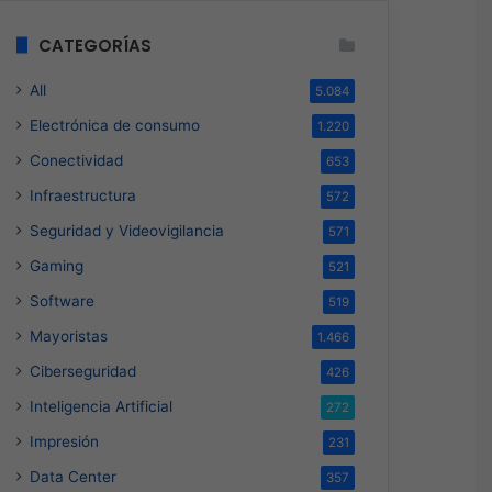
CATEGORÍAS
All
5.084
Electrónica de consumo
1.220
Conectividad
653
Infraestructura
572
Seguridad y Videovigilancia
571
Gaming
521
Software
519
Mayoristas
1.466
Ciberseguridad
426
Inteligencia Artificial
272
Impresión
231
Data Center
357