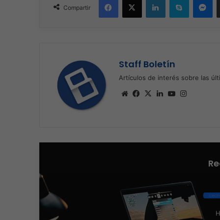
Compartir
Staff Boletín
Artículos de interés sobre las úl
Sitio
Facebook
X
LinkedIn
YouTube
Instagra
web
Re
Elect
H