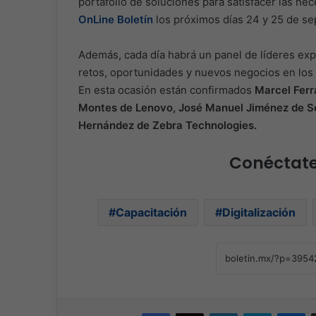
portafolio de soluciones para satisfacer las ne
OnLine Boletín
los próximos días 24 y 25 de sep
Además, cada día habrá un panel de líderes expe
retos, oportunidades y nuevos negocios en los
En esta ocasión están confirmados
Marcel Ferr
Montes de Lenovo, José Manuel Jiménez de Se
Hernández de Zebra Technologies.
Conéctate,
Capacitación
Digitalización
Facebook
X
LinkedIn
Skype
Me