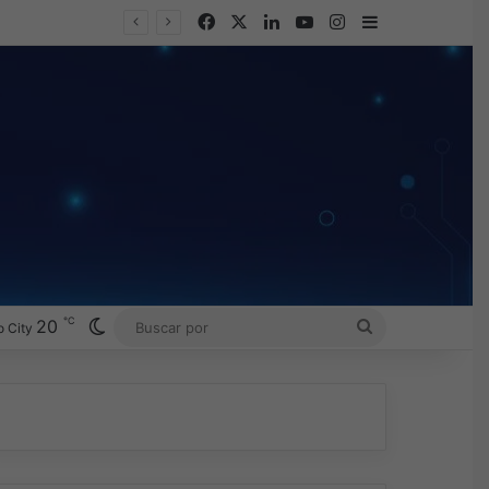
Facebook
X
LinkedIn
YouTube
Instagram
Barra lateral
Omada presenta los nuevos Fusion Gateways que simplifican la implementación, reducen costos y aumentan la eficiencia operativa
℃
Switch skin
20
BUSCAR
 City
POR