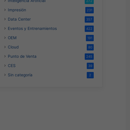
Inteligencia Artificial
272
Impresión
231
Data Center
357
Eventos y Entrenamientos
422
OEM
191
Cloud
80
Punto de Venta
245
CES
39
Sin categoría
2