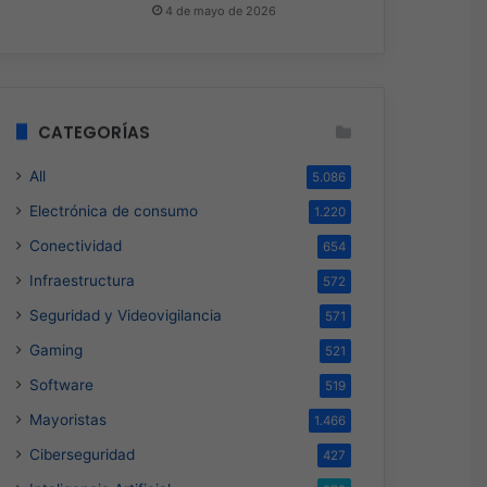
4 de mayo de 2026
CATEGORÍAS
All
5.086
Electrónica de consumo
1.220
Conectividad
654
Infraestructura
572
Seguridad y Videovigilancia
571
Gaming
521
Software
519
Mayoristas
1.466
Ciberseguridad
427