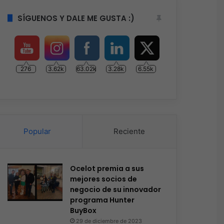
SÍGUENOS Y DALE ME GUSTA :)
276
3.62k
63.02k
3.28k
6.55k
Popular
Reciente
Ocelot premia a sus
mejores socios de
negocio de su innovador
programa Hunter
BuyBox
29 de diciembre de 2023