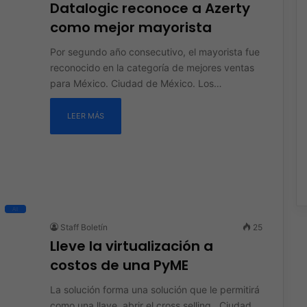
Datalogic reconoce a Azerty
como mejor mayorista
Por segundo año consecutivo, el mayorista fue
reconocido en la categoría de mejores ventas
para México. Ciudad de México. Los…
LEER MÁS
All
Staff Boletín
25
Lleve la virtualización a
costos de una PyME
La solución forma una solución que le permitirá
como una llave, abrir el cross selling. Ciudad