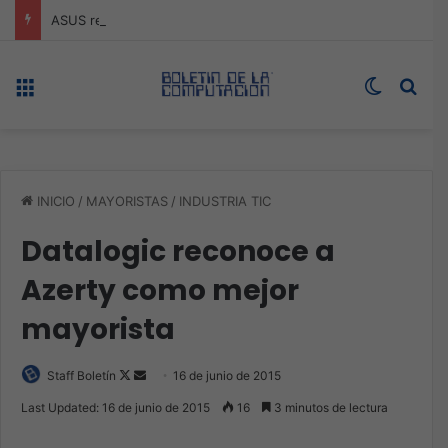
ASUS redefine la productividad y el gaming con la experiencia Duo
Menú
Switch s
Bus
INICIO
/
MAYORISTAS
/
INDUSTRIA TIC
Datalogic reconoce a
Azerty como mejor
mayorista
Follow
Send
Staff Boletín
16 de junio de 2015
on
an
Last Updated: 16 de junio de 2015
16
3 minutos de lectura
X
email