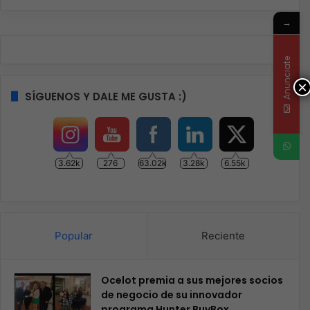
→
Anunciate
×
SÍGUENOS Y DALE ME GUSTA :)
3.62k
276
63.02k
3.28k
6.55k
Popular
Reciente
Ocelot premia a sus mejores socios
de negocio de su innovador
programa Hunter BuyBox