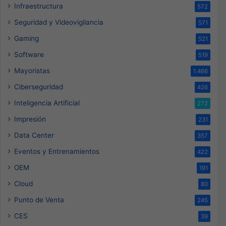
Infraestructura
572
Seguridad y Videovigilancia
571
Gaming
521
Software
519
Mayoristas
1.466
Ciberseguridad
426
Inteligencia Artificial
272
Impresión
231
Data Center
357
Eventos y Entrenamientos
422
OEM
191
Cloud
80
Punto de Venta
245
CES
39