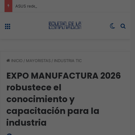
ASUS redefine la productividad y el gaming con la experiencia Duo
Menú
Switch s
Bus
INICIO
/
MAYORISTAS
/
INDUSTRIA TIC
EXPO MANUFACTURA 2026
robustece el
conocimiento y
capacitación para la
industria