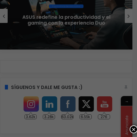
Ciberseguridad
El 73% de las empresas en LATAM
aseguran que el phishing sigue
funcionando
SÍGUENOS Y DALE ME GUSTA :)
→
3.62k
3.28k
63.02k
6.55k
276
Anunciate
×