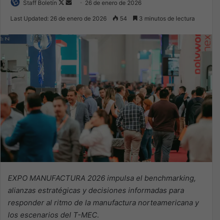
Follow
Send
Staff Boletín
26 de enero de 2026
on
an
Last Updated: 26 de enero de 2026
54
3 minutos de lectura
X
email
EXPO MANUFACTURA 2026 impulsa el benchmarking,
alianzas estratégicas y decisiones informadas para
responder al ritmo de la manufactura norteamericana y
los escenarios del T-MEC.