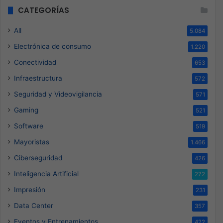
CATEGORÍAS
All
5.084
Electrónica de consumo
1.220
Conectividad
653
Infraestructura
572
Seguridad y Videovigilancia
571
Gaming
521
Software
519
Mayoristas
1.466
Ciberseguridad
426
Inteligencia Artificial
272
Impresión
231
Data Center
357
Eventos y Entrenamientos
422