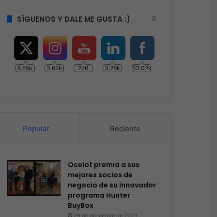
SÍGUENOS Y DALE ME GUSTA :)
6.55k
3.62k
276
3.28k
63.02k
Popular
Reciente
Ocelot premia a sus
mejores socios de
negocio de su innovador
programa Hunter
BuyBox
29 de diciembre de 2023