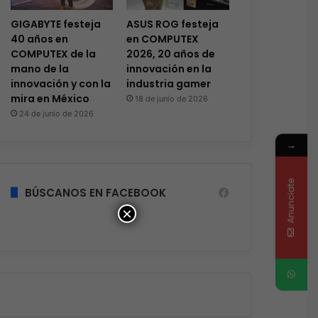
GIGABYTE festeja
ASUS ROG festeja
40 años en
en COMPUTEX
COMPUTEX de la
2026, 20 años de
mano de la
innovación en la
innovación y con la
industria gamer
mira en México
18 de junio de 2026
24 de junio de 2026
→
Anunciate
BÚSCANOS EN FACEBOOK
×