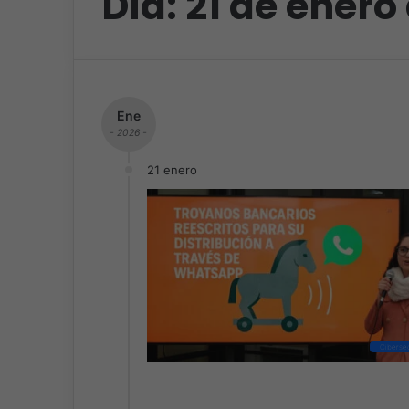
Día:
21 de enero
Ene
- 2026 -
21 enero
Ciberse