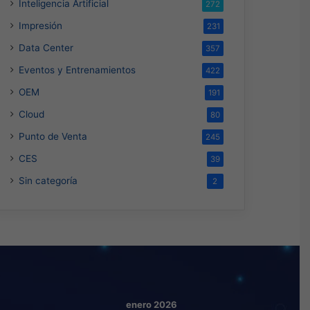
Inteligencia Artificial
272
Impresión
231
Data Center
357
Eventos y Entrenamientos
422
OEM
191
Cloud
80
Punto de Venta
245
CES
39
Sin categoría
2
enero 2026