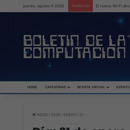
jueves, agosto 6 2026
Tendencias
ASUS redefine la p
HOME
CATEGORIAS
REVISTA VIRTUAL
EVENTO
INICIO
/
2026
/
ENERO
/
21