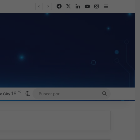
Facebook
X
LinkedIn
YouTube
Instagram
Barra lateral
℃
Switch skin
16
BUSCAR
o City
POR