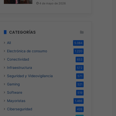
4 de mayo de 2026
CATEGORÍAS
All
5.084
Electrónica de consumo
1.220
Conectividad
653
Infraestructura
572
Seguridad y Videovigilancia
571
Gaming
521
Software
519
Mayoristas
1.466
Ciberseguridad
426