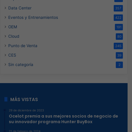
Data Center
357
Eventos y Entrenamientos
422
OEM
191
Cloud
80
Punto de Venta
245
CES
39
Sin categoría
2
MÁS VISTAS
29 de diciembre de 2023
Ocelot premia a sus mejores socios de negocio de
su innovador programa Hunter BuyBox
21 de febrero de 2024