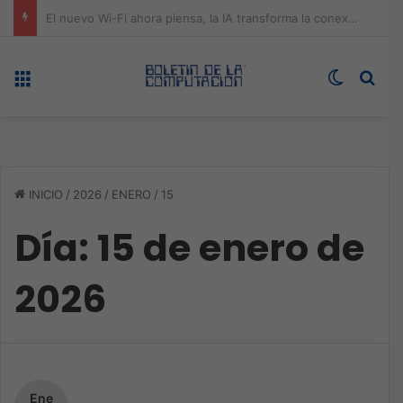
ASUS redefine la productividad y el gaming con la experiencia Duo
Menú
Switch s
Bus
INICIO
/
2026
/
ENERO
/
15
Día:
15 de enero de
2026
Ene