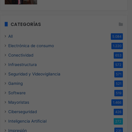
CATEGORÍAS
All
5.084
Electrónica de consumo
1.220
Conectividad
653
Infraestructura
572
Seguridad y Videovigilancia
571
Gaming
521
Software
519
Mayoristas
1.466
Ciberseguridad
426
Inteligencia Artificial
272
Impresión
231