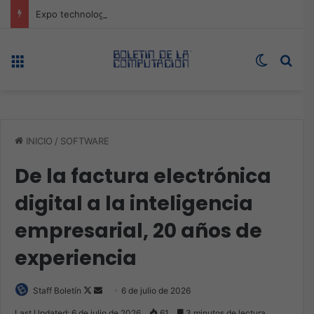
Expo technology CDMX, nueva sede con récord de audiencia
Menú
Switch s
Bus
INICIO
/
SOFTWARE
De la factura electrónica
digital a la inteligencia
empresarial, 20 años de
experiencia
Follow
Send
Staff Boletín
6 de julio de 2026
on
an
Last Updated: 6 de julio de 2026
61
3 minutos de lectura