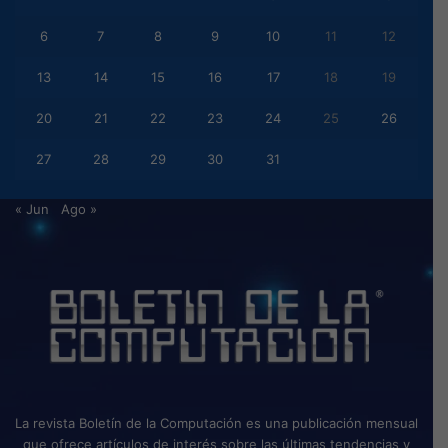
6
7
8
9
10
11
12
13
14
15
16
17
18
19
20
21
22
23
24
25
26
27
28
29
30
31
« Jun
Ago »
La revista Boletín de la Computación es una publicación mensual
que ofrece artículos de interés sobre las últimas tendencias y