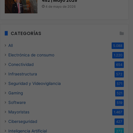
482 | Mayo 2026
4 de mayo de 2026
CATEGORÍAS
All
5.088
Electrónica de consumo
1.220
Conectividad
654
Infraestructura
572
Seguridad y Videovigilancia
571
Gaming
521
Software
519
Mayoristas
1.467
Ciberseguridad
427
Inteligencia Artificial
272