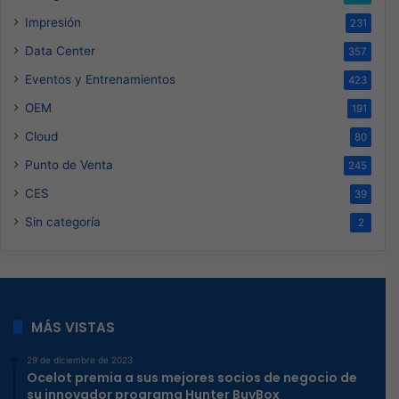
Impresión
231
Data Center
357
Eventos y Entrenamientos
423
OEM
191
Cloud
80
Punto de Venta
245
CES
39
Sin categoría
2
MÁS VISTAS
29 de diciembre de 2023
Ocelot premia a sus mejores socios de negocio de
su innovador programa Hunter BuyBox