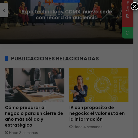
Anunciate
Ciberseguridad
×
Veeam nombra a Fernando Zambrana
Country Manager para México
PUBLICACIONES RELACIONADAS
Cómo preparar al
IA con propósito de
negocio para un cierre de
negocio: el valor está en
año más sólido y
la información
estratégico
Hace 4 semanas
Hace 3 semanas