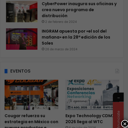
CyberPower inaugura sus oficinas y
crea nuevo programa de
distribución
2 de febrero de 2024
INGRAM apuesta por «el sol del
mañana» en la 28ª edición de los
Soles
26 de marzo de 2024
EVENTOS
→
Anunciate
Cougar refuerza su
Expo Technology CDMX
estrategia en México con
2026 llega al WTC
×
nuevos productos e
6 de julio de 2026