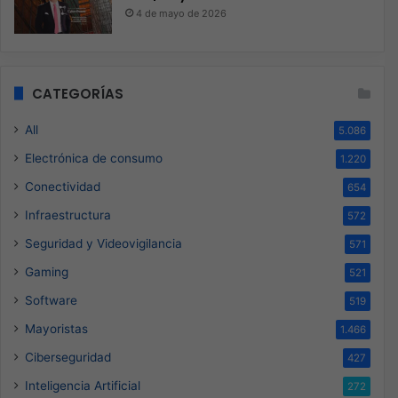
4 de mayo de 2026
CATEGORÍAS
All
5.086
Electrónica de consumo
1.220
Conectividad
654
Infraestructura
572
Seguridad y Videovigilancia
571
Gaming
521
Software
519
Mayoristas
1.466
Ciberseguridad
427
Inteligencia Artificial
272