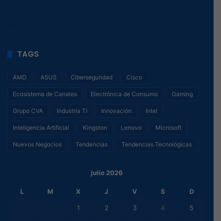
130
, 2
TAGS
AMD
ASUS
Ciberseguridad
Cisco
Ecosistema de Canales
Electrónica de Consumo
Gaming
Grupo CVA
Industria TI
Innovación
Intel
Inteligencia Artificial
Kingston
Lenovo
Microsoft
Nuevos Negocios
Tendencias
Tendencias Tecnológicas
julio 2026
L
M
X
J
V
S
D
1
2
3
4
5