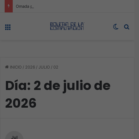
Omada presenta los nuevos Fusion Gateways que simplifican la implementación, reducen costos y aumentan la eficiencia operativa
Menú
Switch s
Bus
INICIO
/
2026
/
JULIO
/
02
Día:
2 de julio de
2026
Jul