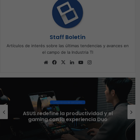
Staff Boletín
Artículos de interés sobre las últimas tendencias y avances en
el campo de la Industria TI
Sitio
Facebook
X
LinkedIn
YouTube
Instagram
web
Ciberseguridad
El 73% de las empresas en LATAM
aseguran que el phishing sigue
funcionando