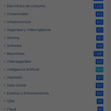
Electrónica de consumo
1.220
Conectividad
653
Infraestructura
572
Seguridad y Videovigilancia
571
Gaming
521
Software
519
Mayoristas
1.466
Ciberseguridad
426
Inteligencia Artificial
272
Impresión
231
Data Center
357
Eventos y Entrenamientos
422
OEM
191
Cloud
80