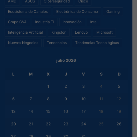
AMD
ASUS
Ciberseguridad
Cisco
Ecosistema de Canales
Electrónica de Consumo
Gaming
Grupo CVA
Industria TI
Innovación
Intel
Inteligencia Artificial
Kingston
Lenovo
Microsoft
Nuevos Negocios
Tendencias
Tendencias Tecnológicas
julio 2026
L
M
X
J
V
S
D
1
2
3
4
5
6
7
8
9
10
11
12
13
14
15
16
17
18
19
20
21
22
23
24
25
26
27
28
29
30
31