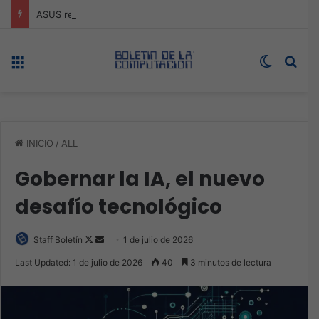
ASUS redefine la productividad y el gaming con la experiencia Duo
Menú
Switch s
Bus
INICIO
/
ALL
Gobernar la IA, el nuevo
desafío tecnológico
Follow
Send
Staff Boletín
1 de julio de 2026
on
an
Last Updated: 1 de julio de 2026
40
3 minutos de lectura
X
email