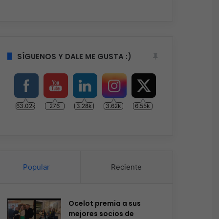
SÍGUENOS Y DALE ME GUSTA :)
63.02k
276
3.28k
3.62k
6.55k
Popular
Reciente
Ocelot premia a sus
mejores socios de