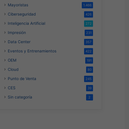
Mayoristas
1.466
Ciberseguridad
426
Inteligencia Artificial
272
Impresión
231
Data Center
357
Eventos y Entrenamientos
422
OEM
191
Cloud
80
Punto de Venta
245
CES
39
Sin categoría
2