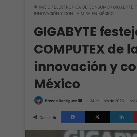
INICIO
/
ELECTRÓNICA DE CONSUMO
/
GIGABYTE F
INNOVACIÓN Y CON LA MIRA EN MÉXICO
GIGABYTE festej
COMPUTEX de la
innovación y co
México
Send
Brenda Rodriguez
24 de junio de 2026
Last 
an
Facebook
X
L
email
Compartir