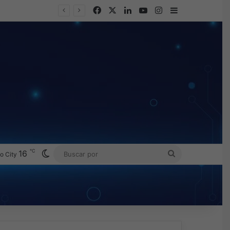
Facebook
X
LinkedIn
YouTube
Instagram
Barra lateral
℃
Switch skin
16
BUSCAR
o City
POR