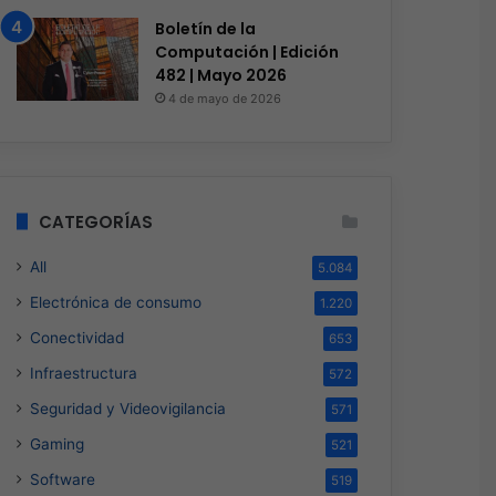
Boletín de la
Computación | Edición
482 | Mayo 2026
4 de mayo de 2026
CATEGORÍAS
All
5.084
Electrónica de consumo
1.220
Conectividad
653
Infraestructura
572
Seguridad y Videovigilancia
571
Gaming
521
Software
519