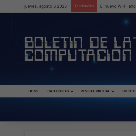
jueves, agosto 6 2026
Tendencias
ASUS redefine la p
HOME
CATEGORIAS
REVISTA VIRTUAL
EVENTO