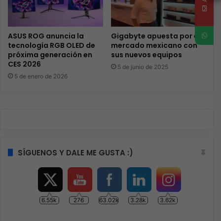
ASUS ROG anuncia la
Gigabyte apuesta por el
tecnología RGB OLED de
mercado mexicano con
próxima generación en
sus nuevos equipos
CES 2026
5 de junio de 2025
5 de enero de 2026
SÍGUENOS Y DALE ME GUSTA :)
6.55k
276
63.02k
3.28k
3.62k