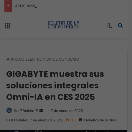
ASUS redefine la productividad y el gaming con la experiencia Duo
Menú
Switch s
Bus
INICIO
/
ELECTRÓNICA DE CONSUMO
GIGABYTE muestra sus
soluciones integrales
Omni-IA en CES 2025
Follow
Send
Staff Boletín
7 de enero de 2025
on
an
Last Updated: 7 de enero de 2025
113
3 minutos de lectura
X
email