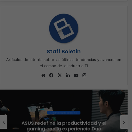
Staff Boletín
Artículos de interés sobre las últimas tendencias y avances en
el campo de la Industria TI
Sitio
Facebook
X
LinkedIn
YouTube
Instagram
web
Ciberseguridad
El 73% de las empresas en LATAM
aseguran que el phishing sigue
funcionando