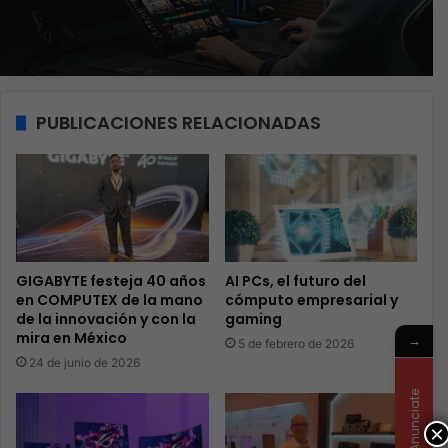
PUBLICACIONES RELACIONADAS
GIGABYTE festeja 40 años
AI PCs, el futuro del
en COMPUTEX de la mano
cómputo empresarial y
de la innovación y con la
gaming
mira en México
→
5 de febrero de 2026
24 de junio de 2026
Anunciate
×