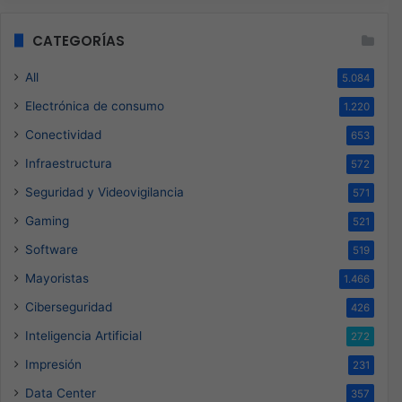
CATEGORÍAS
All
5.084
Electrónica de consumo
1.220
Conectividad
653
Infraestructura
572
Seguridad y Videovigilancia
571
Gaming
521
Software
519
Mayoristas
1.466
Ciberseguridad
426
Inteligencia Artificial
272
Impresión
231
Data Center
357