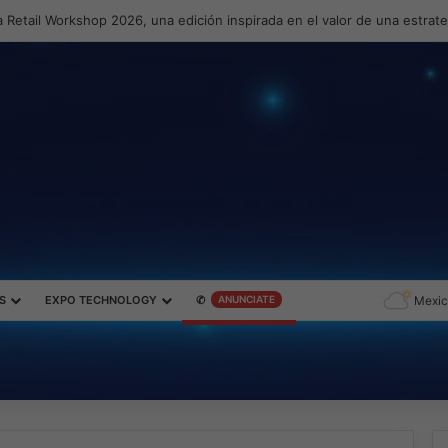
 Retail Workshop 2026, una edición inspirada en el valor de una estrat
S
EXPO TECHNOLOGY
✆
ANUNCIATE
Mexic