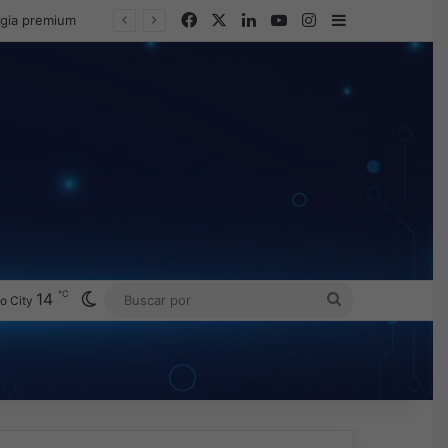
Facebook
X
LinkedIn
YouTube
Instagram
Barra lateral
egia premium
℃
Switch skin
14
BUSCAR
o City
POR