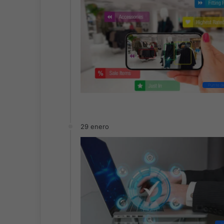
Punto d
29 enero
S