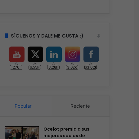
SÍGUENOS Y DALE ME GUSTA :)
276
6.55k
3.28k
3.62k
63.02k
Popular
Reciente
Ocelot premia a sus
mejores socios de