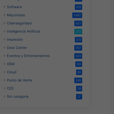
Software
519
Mayoristas
1.467
Ciberseguridad
427
Inteligencia Artificial
272
Impresión
231
Data Center
357
Eventos y Entrenamientos
423
OEM
191
Cloud
80
Punto de Venta
245
CES
39
Sin categoría
2