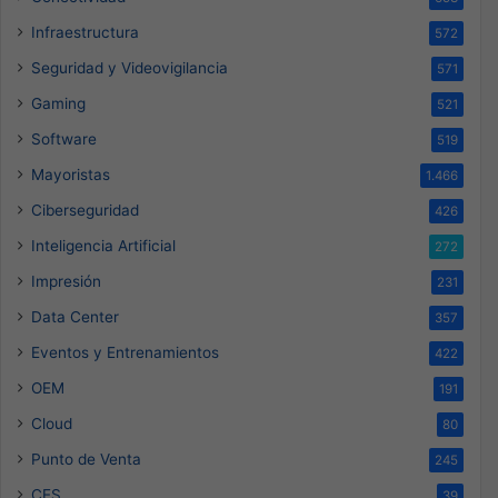
ZOTAC impulsa la ia con sus
tarjetas gráficas y minis PC en
COMPUTEX 2025
ZOTAC muestra sus últimos productos, desde GPUs
con liquid colling hasta la tarjeta GeForce RTX 5070
Ti más pequeño del…
LEER MÁS