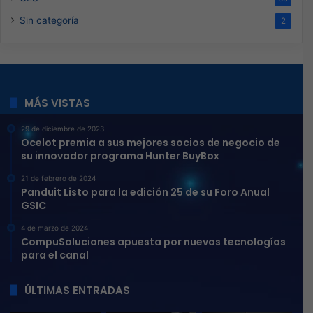
Electrónica de consumo
Brenda Rodriguez
76
AMD presenta tarjetas gráficas
Radeon y procesadores Ryzen
Threadripper en COMPUTEX 2025
AMD de la mano de Jack Huynh compartieron
emocionantes y actualizaciones sobre la expansión
de su liderazgo en gaming, estaciones…
LEER MÁS