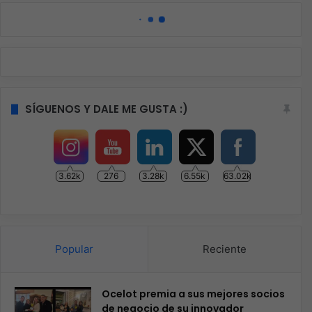
Gaming
Staff Boletín
66
Biwin presenta su unidad SSD
Black Opal X570H PRO Gen5 de
clase premium
Biwin Black Opal X570H PRO Gen5 SSD de última
generación fue creada para gamers, entusiastas de