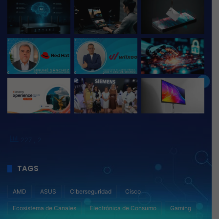
All
Brenda Rodriguez
87
ASUS ROG lidera el futuro del
gaming con “The ROG Lab” en
COMPUTEX 2025
ASUS ROG presenta en Computex 2025 una fusión
visionaria de hardware de vanguardia, creatividad sin
límites y experiencias potenciadas por…
LEER MÁS