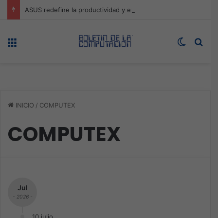
ASUS redefine la productividad y el gaming con la experiencia Duo
Menú
Switch s
Bus
INICIO
/
COMPUTEX
COMPUTEX
Jul
- 2026 -
10 julio