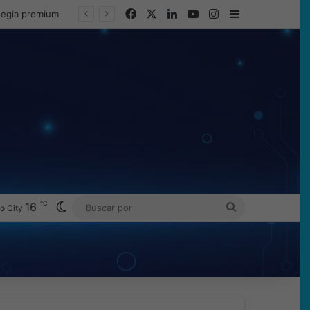
Facebook
X
LinkedIn
YouTube
Instagram
Barra lateral
ategia premium
℃
Switch skin
16
BUSCAR
o City
POR