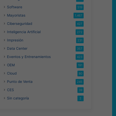
Software
519
Mayoristas
1.467
Ciberseguridad
427
Inteligencia Artificial
272
Impresión
231
Data Center
357
Eventos y Entrenamientos
423
OEM
191
Cloud
80
Punto de Venta
245
CES
39
Sin categoría
2