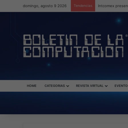
domingo, agosto 9 2026
Tendencias
Intcomex present
HOME
CATEGORIAS
REVISTA VIRTUAL
EVENTO