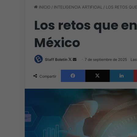
INICIO
/
INTELIGENCIA ARTIFICIAL
/
LOS RETOS QUE
Los retos que en
México
Follow
Send
Staff Boletín
7 de septiembre de 2025
Las
on
an
Facebook
X
L
X
email
Compartir