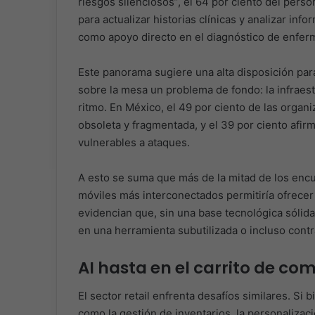
riesgos silenciosos”, el 64 por ciento del pers
para actualizar historias clínicas y analizar in
como apoyo directo en el diagnóstico de enfe
Este panorama sugiere una alta disposición pa
sobre la mesa un problema de fondo: la infraes
ritmo. En México, el 49 por ciento de las orga
obsoleta y fragmentada, y el 39 por ciento afi
vulnerables a ataques.
A esto se suma que más de la mitad de los enc
móviles más interconectados permitiría ofrecer
evidencian que, sin una base tecnológica sólida, 
en una herramienta subutilizada o incluso cont
AI hasta en el carrito de co
El sector retail enfrenta desafíos similares. Si 
como la gestión de inventarios, la personalizac