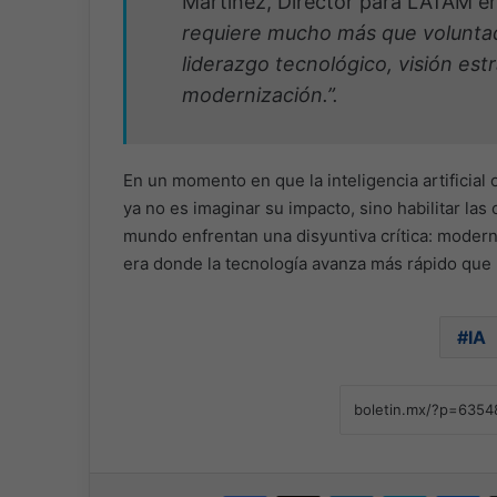
Martínez, Director para LATAM e
requiere mucho más que voluntad
liderazgo tecnológico, visión est
modernización.”.
En un momento en que la inteligencia artificia
ya no es imaginar su impacto, sino habilitar la
mundo enfrentan una disyuntiva crítica: modern
era donde la tecnología avanza más rápido que 
IA
Facebook
X
LinkedIn
Skype
Me