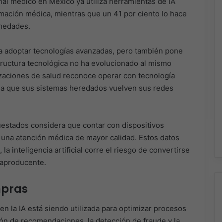
onal médico en México ya utiliza herramientas de IA
formación médica, mientras que un 41 por ciento lo hace
rmedades.
ra adoptar tecnologías avanzadas, pero también pone
tructura tecnológica no ha evolucionado al mismo
nizaciones de salud reconoce operar con tecnología
rma que sus sistemas heredados vuelven sus redes
uestados considera que contar con dispositivos
 una atención médica de mayor calidad. Estos datos
la inteligencia artificial corre el riesgo de convertirse
raproducente.
mpras
bien la IA está siendo utilizada para optimizar procesos
ión de recomendaciones, la detección de fraude y la