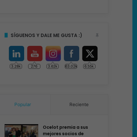
SÍGUENOS Y DALE ME GUSTA :)
3.28k
276
3.62k
63.02k
6.55k
Popular
Reciente
Ocelot premia a sus
mejores socios de