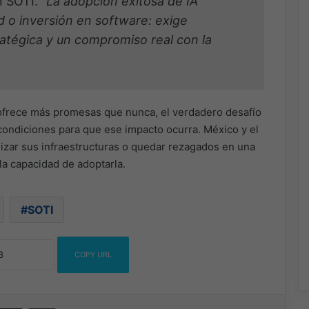
n SOTI.
“La adopción exitosa de IA
 o inversión en software: exige
ratégica y un compromiso real con la
l ofrece más promesas que nunca, el verdadero desafío
s condiciones para que ese impacto ocurra. México y el
izar sus infraestructuras o quedar rezagados en una
la capacidad de adoptarla.
SOTI
COPY URL
ssenger
Compartir por correo electrónico
Imprimir