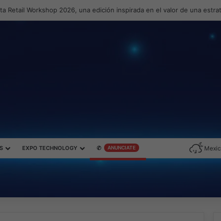
a Retail Workshop 2026, una edición inspirada en el valor de una estr
S
EXPO TECHNOLOGY
✆
ANUNCIATE
Mexic