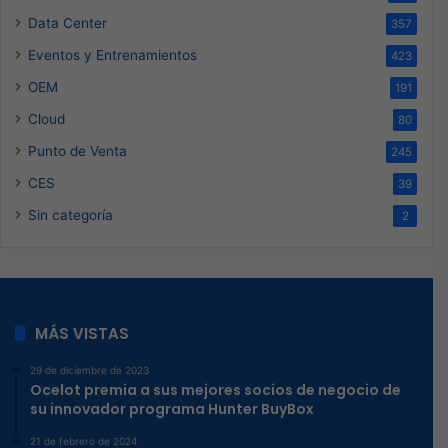
Data Center
357
Eventos y Entrenamientos
423
OEM
191
Cloud
80
Punto de Venta
245
CES
39
Sin categoría
2
MÁS VISTAS
29 de diciembre de 2023
Ocelot premia a sus mejores socios de negocio de
su innovador programa Hunter BuyBox
21 de febrero de 2024