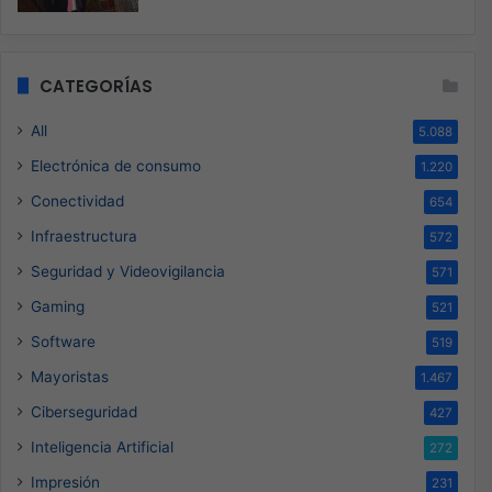
CATEGORÍAS
All
5.088
Electrónica de consumo
1.220
Conectividad
654
Infraestructura
572
Seguridad y Videovigilancia
571
Gaming
521
Software
519
Mayoristas
1.467
Ciberseguridad
427
Inteligencia Artificial
272
Impresión
231