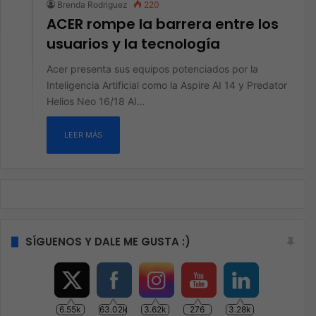
Brenda Rodriguez
220
ACER rompe la barrera entre los
usuarios y la tecnología
Acer presenta sus equipos potenciados por la
Inteligencia Artificial como la Aspire AI 14 y Predator
Helios Neo 16/18 AI…
LEER MÁS
SÍGUENOS Y DALE ME GUSTA :)
6.55k
63.02k
3.62k
276
3.28k