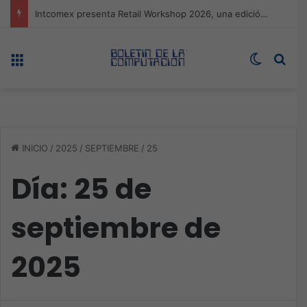
Expo technology CDMX, nueva sede con récord de audiencia
Menú
Switch s
Bus
INICIO
/
2025
/
SEPTIEMBRE
/
25
Día:
25 de
septiembre de
2025