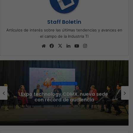
Staff Boletín
Artículos de interés sobre las últimas tendencias y avances en
el campo de la Industria TI
Sitio
Facebook
X
LinkedIn
YouTube
Instagram
web
Ciberseguridad
Veeam nombra a Fernando Zambrana
Country Manager para México