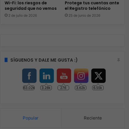
Wi-Fi: los riesgos de
Protege tus cuentas ante
seguridad que no vemos
el Registro telefónico
2 de julio de 2026
25 de junio de 2026
SÍGUENOS Y DALE ME GUSTA :)
63.02k
3.28k
276
3.62k
6.55k
Popular
Reciente