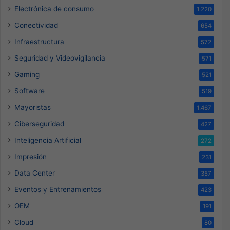
Electrónica de consumo
1.220
Conectividad
654
Infraestructura
572
Seguridad y Videovigilancia
571
Gaming
521
Software
519
Mayoristas
1.467
Ciberseguridad
427
Inteligencia Artificial
272
Impresión
231
Data Center
357
Eventos y Entrenamientos
423
OEM
191
Cloud
80