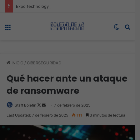
Expo technology CDMX, nueva sede con récord de audiencia
Menú
Switch s
Bus
INICIO
/
CIBERSEGURIDAD
Qué hacer ante un ataque
de ransomware
Follow
Send
Staff Boletín
7 de febrero de 2025
on
an
Last Updated: 7 de febrero de 2025
111
3 minutos de lectura
X
email