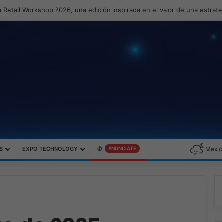
 Retail Workshop 2026, una edición inspirada en el valor de una estrat
S
EXPO TECHNOLOGY
✆
ANUNCIATE
Mexic