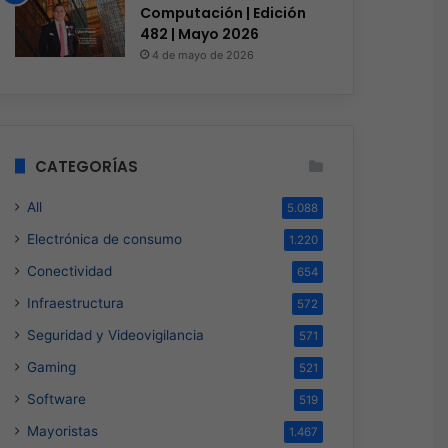
Computación | Edición
482 | Mayo 2026
4 de mayo de 2026
CATEGORÍAS
All
5.088
Electrónica de consumo
1.220
Conectividad
654
Infraestructura
572
Seguridad y Videovigilancia
571
Gaming
521
Software
519
Mayoristas
1.467