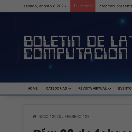
sábado, agosto 8 2026
Tendencias
Intcomex presenta
HOME
CATEGORIAS
REVISTA VIRTUAL
EVENTO
INICIO
/
2025
/
FEBRERO
/
23