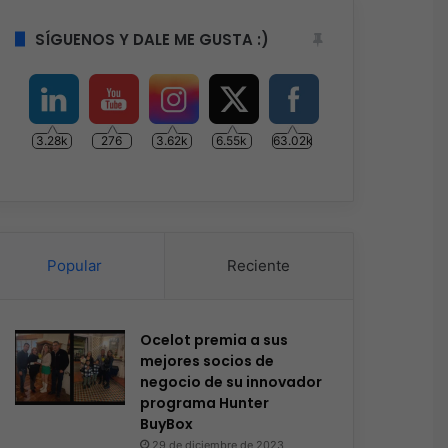
SÍGUENOS Y DALE ME GUSTA :)
3.28k
276
3.62k
6.55k
63.02k
Popular
Reciente
Ocelot premia a sus
mejores socios de
negocio de su innovador
programa Hunter
BuyBox
29 de diciembre de 2023