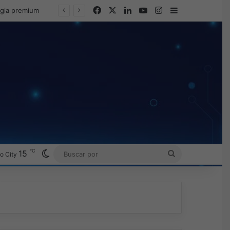
Facebook
X
LinkedIn
YouTube
Instagram
Barra lateral
egia premium
℃
Switch skin
15
BUSCAR
o City
POR