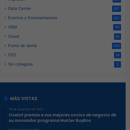
Data Center
357
Eventos y Entrenamientos
422
OEM
191
Cloud
80
Punto de Venta
245
CES
39
Sin categoría
2
MÁS VISTAS
29 de diciembre de 2023
Ocelot premia a sus mejores socios de negocio de
su innovador programa Hunter BuyBox
21 de febrero de 2024