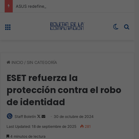
ASUS redefine la productividad y el gaming con la experiencia Duo
Menú
Switch s
Bus
INICIO
/
SIN CATEGORÍA
ESET refuerza la
protección contra el robo
de identidad
Follow
Send
Staff Boletín
30 de octubre de 2024
on
an
Last Updated: 18 de septiembre de 2025
281
X
email
4 minutos de lectura