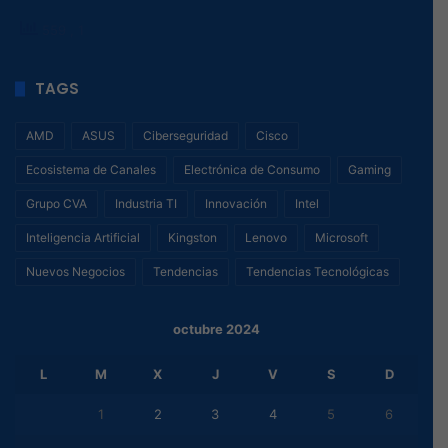
559
, 1
TAGS
AMD
ASUS
Ciberseguridad
Cisco
Ecosistema de Canales
Electrónica de Consumo
Gaming
Grupo CVA
Industria TI
Innovación
Intel
Inteligencia Artificial
Kingston
Lenovo
Microsoft
Nuevos Negocios
Tendencias
Tendencias Tecnológicas
octubre 2024
L
M
X
J
V
S
D
1
2
3
4
5
6