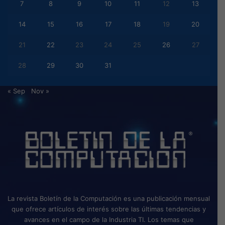
7
8
9
10
11
12
13
14
15
16
17
18
19
20
21
22
23
24
25
26
27
28
29
30
31
« Sep
Nov »
La revista Boletín de la Computación es una publicación mensual
que ofrece artículos de interés sobre las últimas tendencias y
avances en el campo de la Industria TI. Los temas que