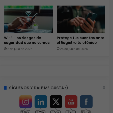
Wi-Fi: los riesgos de
Protege tus cuentas ante
seguridad que no vemos
el Registro telefónico
2 de julio de 2026
25 de junio de 2026
SÍGUENOS Y DALE ME GUSTA :)
3.62k
3.28k
6.55k
276
63.02k