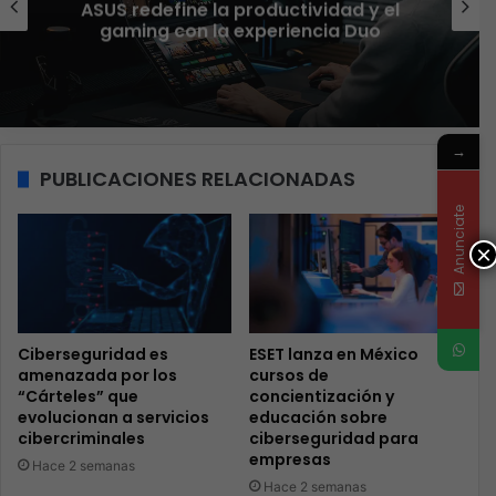
aseguran que el phishing sigue
funcionando
→
PUBLICACIONES RELACIONADAS
Anunciate
×
Ciberseguridad es
ESET lanza en México
amenazada por los
cursos de
“Cárteles” que
concientización y
evolucionan a servicios
educación sobre
cibercriminales
ciberseguridad para
empresas
Hace 2 semanas
Hace 2 semanas