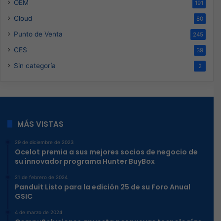
OEM
191
Cloud
80
Punto de Venta
245
CES
39
Sin categoría
2
MÁS VISTAS
29 de diciembre de 2023
Ocelot premia a sus mejores socios de negocio de
su innovador programa Hunter BuyBox
21 de febrero de 2024
Panduit Listo para la edición 25 de su Foro Anual
GSIC
4 de marzo de 2024