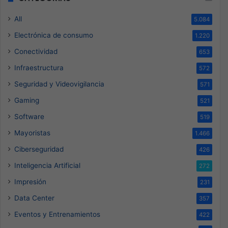
All
5.084
Electrónica de consumo
1.220
Conectividad
653
Infraestructura
572
Seguridad y Videovigilancia
571
Gaming
521
Software
519
Mayoristas
1.466
Ciberseguridad
426
Inteligencia Artificial
272
Impresión
231
Data Center
357
Eventos y Entrenamientos
422