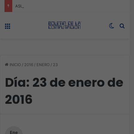
ASUS redefine la productividad y el gaming con la experiencia Duo
Menú
Switch s
Bus
INICIO
/
2016
/
ENERO
/
23
Día:
23 de enero de
2016
Ene